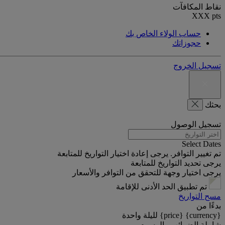
نقاط المكافآت
XXX
pts
حساب الولاء الخاص بك
حجوزاتك
تسجيل الخروج
بحثك
تسجيل الوصول
Select Dates
تم تغيير التوافر. يرجى إعادة اختيار التواريخ للمتابعة
يرجى تحديد التواريخ للمتابعة
يرجى اختيار وجهة للتحقق من التوافر والأسعار
تم تطبيق الحد الأدنى للإقامة
مسح التواريخ
بدءًا من
{currency} {price} لليلة واحدة
شاملة الضرائب والرسوم