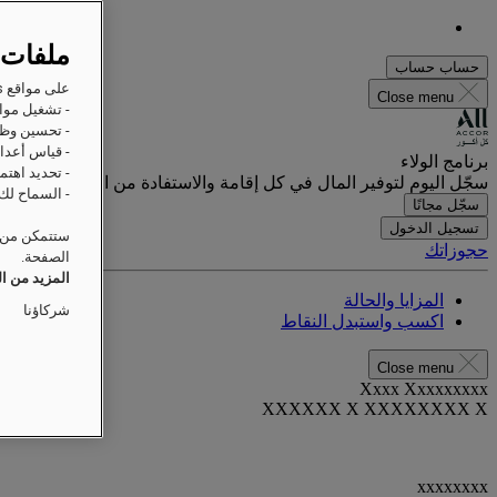
ملفات 
حساب
حساب
على مواقع Raffles على الويب، ترغب Accor وشركاؤها في تخزين المعلومات أو استردادها على جهازك من أجل:
Close menu
- تشغيل مواق
- تحسين وظا
- قياس أعداد
برنامج الولاء
- تحديد اهتم
سجّل اليوم لتوفير المال في كل إقامة والاستفادة من المزايا الحصرية.
- السماح لك 
سجّل مجانًا
تسجيل الدخول
ستتمكن من ت
حجوزاتك
الصفحة.
المزيد من ا
المزايا والحالة
شركاؤنا
اكسب واستبدل النقاط
Close menu
Xxxx Xxxxxxxxx
XXXXXX X XXXXXXXX X
xxxxxxxx