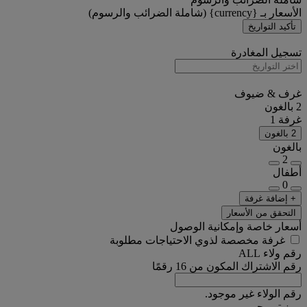
الأسعار بـ {currency} (شاملة الضرائب والرسوم)
تأكيد التواريخ
تسجيل المغادرة
غرف & ضيوف
2 بالغون
غرفة 1
2 بالغون
بالغون
2
أطفال
0
+ إضافة غرفة
التحقق من الأسعار
أسعار خاصة وإمكانية الوصول
غرفة مخصصة لذوي الاحتياجات مطلوبة
رقم ولاء ALL
رقم الاشتراك المكون من 16 رقمًا
رقم الولاء غير موجود.
رمز ترويجي