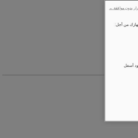
ار بدون موافقة ←
ود أسفل