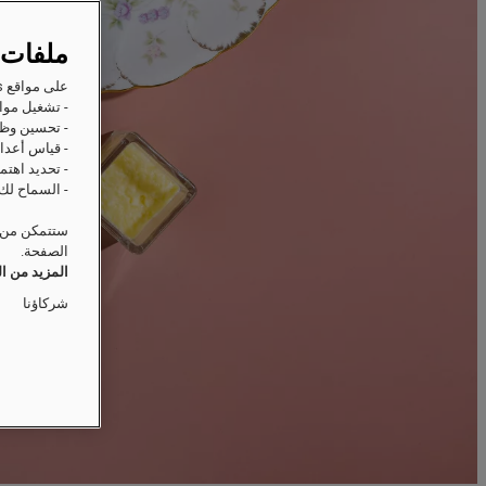
ملفات 
على مواقع Raffles على الويب، ترغب Accor وشركاؤها في تخزين المعلومات أو استردادها على جهازك من أجل:
- تشغيل مواق
- تحسين وظا
- قياس أعداد
- تحديد اهتم
- السماح لك 
ستتمكن من ت
الصفحة.
المزيد من ا
شركاؤنا