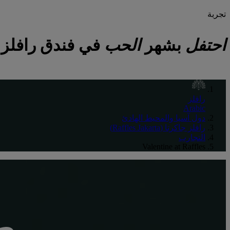
تجربة
احتفل
بشهر
الحب
في فندق رافلز جاكرتا (rta
رافلز
Arabic
دول آسيا والمحيط الهادئ
رافلز جاكرتا (Raffles Jakarta)
التجارب
Valentine at Raffles