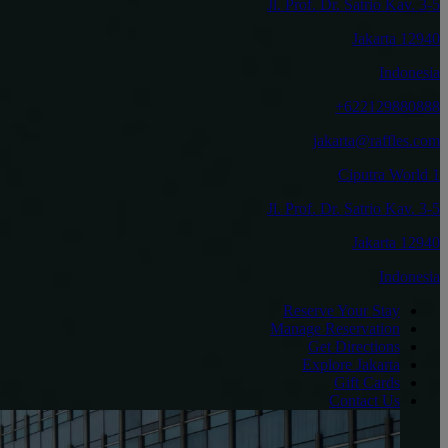
Jl. Prof. Dr. Satrio Kav. 3-5
12940 Jakarta
Indonesia
‎+622129880888
jakarta@raffles.com
Ciputra World 1
Jl. Prof. Dr. Satrio Kav. 3-5
12940 Jakarta
Indonesia
Reserve Your Stay
Manage Reservation
Get Directions
Explore Jakarta
Gift Cards
Contact Us