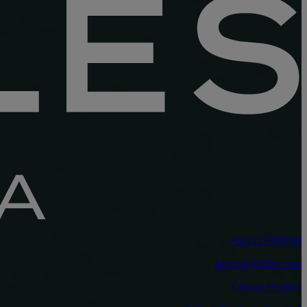
‎+622129880888
jakarta@raffles.com
Ciputra World 1