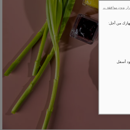
ار بدون موافقة ←
ود أسفل