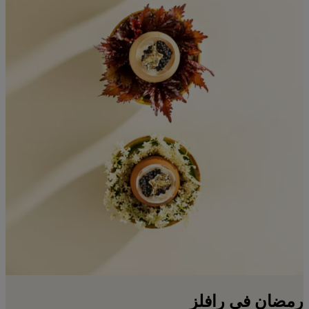
رمضان في رافلز