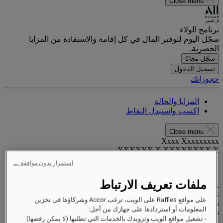
Close menu
برنامج الولاء
سجّل اليوم لتوفير المال في كل إقامة والاستفادة من المزايا
الحصرية.
سجّل مجانًا
تسجيل الدخول
حجوزاتك
المزايا والحالة
اكسب واستبدل النقاط
Close menu
Xxxx Xxxxxxxxx
XXXXXX X XXXXXXXX X
استمرار بدون موافقة ←
ملفات تعريف الارتباط
xxxxxxxx
Valid until
xx/xx/xxxx
على مواقع Raffles على الويب، ترغب Accor وشركاؤها في تخزين
نقاط المكافآت
المعلومات أو استردادها على جهازك من أجل:
XXX
pts
- تشغيل مواقع الويب وتزويدك بالخدمات التي تطلبها (لا يمكن رفضها)