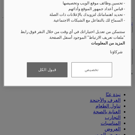
- تحسين وظائف موقع الويب وتخصيصها
حساب الولاء الخاص بك
- قياس أعداد جمهور الموقع وأدائهم
حجوزاتك
- تحديد اهتماماتك لتزويدك بالإعلانات ذات الصلة
- السماح لك بالتفاعل مع الشبكات الاجتماعية.
تسجيل الخروج
التحقق من الأسعار
ستتمكن من تعديل اختياراتك في أي وقت من خلال النقر فوق رابط
"ملفات تعريف الارتباط" الموجود أسفل الصفحة.
المزيد من المعلومات
شركاؤنا
الفنادق والمنتجعات
فتح القائمة
تخصيص
قبول الكل
نبذة عنّا
الغرف والأجنحة
تناول الطعام
العناية بالصحة
التجارب
المناسبات
العروض
معرض الصور