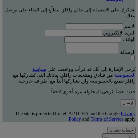
نشكرك على الانضمام إلى عالم رافلز. نتطلّع إلى البقاء على تواصل
معك.
الاسم
البريد الإلكتروني
الهاتف
الرسالة
يُرجى الإشارة إلى أنك قد قرأت ووافقت على
سياسة
الخصوصية
من فنادق ومنتجعات رافلز. بياناتك التي تُشاركها مع
رافلز تتمتع بالخصوصية ولن نشاركها أبداً مع أطراف خارجية.
حدث خطأ. يُرجى المحاولة مرة أخرى لاحقاً.
إرسال
The site is protected by reCAPTCHA and the Google
Privacy
Policy
and
Terms of Service
apply.
حساب
حساب