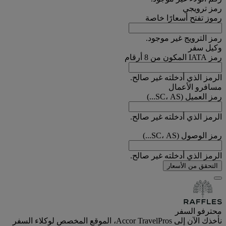
رمز ترويجي
رموز تفتح أسعارًا خاصة
رمز الترويج غير موجود.
وكيل سفر
رمز IATA المكون من 8 أرقام
الرمز الذي أدخلته غير صالح.
مسافرو الأعمال
رمز العميل (SC، AS...)
الرمز الذي أدخلته غير صالح.
رمز الوصول (SC، AS...)
الرمز الذي أدخلته غير صالح.
التحقق من الأسعار
محترفو السفر
نأخذك الآن إلى Accor TravelPros، الموقع المخصص لوكلاء السفر