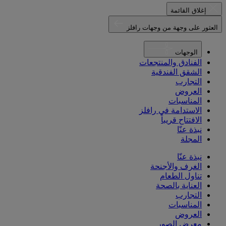
إغلاق القائمة
العثور على وجهة من وجهات رافلز
الوجهات
الفنادق والمنتجعات
الشقق الفندقية
التجارب
العروض
المناسبات
الاستدامة في رافلز
الافتتاح قريباً
نبذة عنّا
المجلة
نبذة عنّا
الغرف والأجنحة
تناول الطعام
العناية بالصحة
التجارب
المناسبات
العروض
معرض الصور