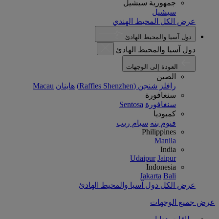
جمهورية سيشيل
سيشيل
عرض الكل المحيط الهندي
دول آسيا والمحيط الهادئ
دول آسيا والمحيط الهادئ
العودة إلى الوجهات
الصين
رافلز شنجن (Raffles Shenzhen)
هاينان
Macau
سنغافورة
سنغافورة
Sentosa
كمبوديا
فنوم بنه
سيام ريب
Philippines
Manila
India
Udaipur
Jaipur
Indonesia
Jakarta
Bali
عرض الكل دول آسيا والمحيط الهادئ
عرض جميع الوجهات