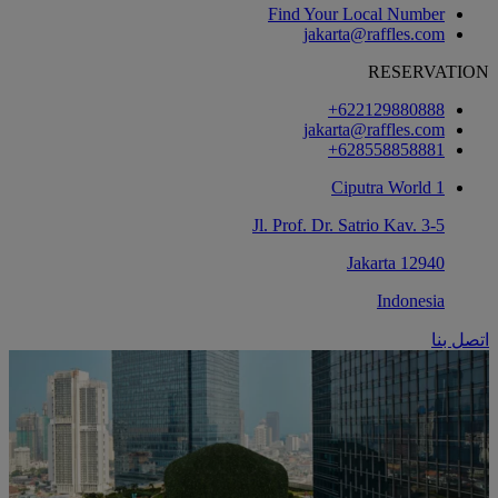
Find Your Local Number
jakarta@raffles.com
RESERVATION
‎+622129880888
jakarta@raffles.com
‎+628558858881
Ciputra World 1
Jl. Prof. Dr. Satrio Kav. 3-5
12940 Jakarta
Indonesia
اتصل بنا