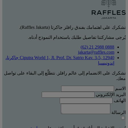
نشكرك على اهتمامك بفندق رافلز جاكرتا (Raffles Jakarta).
يُرجى مشاركتنا تفاصيل طلبك باستخدام النموذج أدناه.
0888 2988 21 (62)
jakarta@raffles.com
Ciputra World 1, Jl. Prof. Dr. Satrio Kav. 3-5, 12940 جاكرتا،
إندونيسيا
نشكرك على الانضمام إلى عالم رافلز. نتطلّع إلى البقاء على تواصل
معك.
الاسم
البريد الإلكتروني
الهاتف
الرسالة