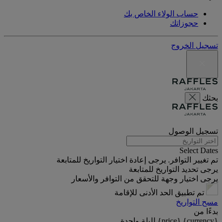
حساب الولاء الخاص بك
حجوزاتك
تسجيل الخروج
بحثك
تسجيل الوصول
Select Dates
تم تغيير التوافر. يرجى إعادة اختيار التواريخ للمتابعة
يرجى تحديد التواريخ للمتابعة
يرجى اختيار وجهة للتحقق من التوافر والأسعار
تم تطبيق الحد الأدنى للإقامة
مسح التواريخ
بدءًا من
{currency} {price} لليلة واحدة