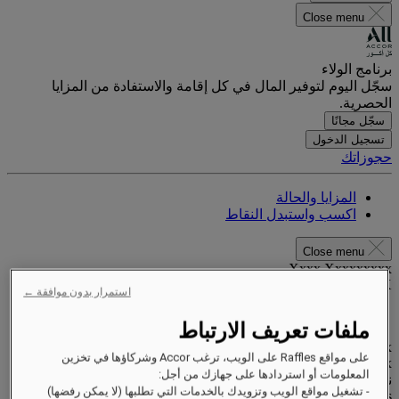
Close menu
برنامج الولاء
سجّل اليوم لتوفير المال في كل إقامة والاستفادة من المزايا
الحصرية.
سجّل مجانًا
تسجيل الدخول
حجوزاتك
المزايا والحالة
اكسب واستبدل النقاط
Close menu
Xxxx Xxxxxxxxx
XXXXXX X XXXXXXXX X
استمرار بدون موافقة ←
ملفات تعريف الارتباط
xxxxxxxx
على مواقع Raffles على الويب، ترغب Accor وشركاؤها في تخزين
Valid until
xx/xx/xxxx
المعلومات أو استردادها على جهازك من أجل:
نقاط المكافآت
- تشغيل مواقع الويب وتزويدك بالخدمات التي تطلبها (لا يمكن رفضها)
XXX
pts