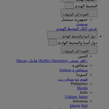
المحيط الهندي
العودة إلى الوجهات
جمهورية سيشيل
سيشيل
عرض الكل المحيط الهندي
دول آسيا والمحيط الهادئ
دول آسيا والمحيط الهادئ
العودة إلى الوجهات
الصين
رافلز شنجن (Raffles Shenzhen)
هاينان
Macau
سنغافورة
سنغافورة
Sentosa
كمبوديا
فنوم بنه
سيام ريب
Philippines
Manila
India
Udaipur
Jaipur
Indonesia
Jakarta
Bali