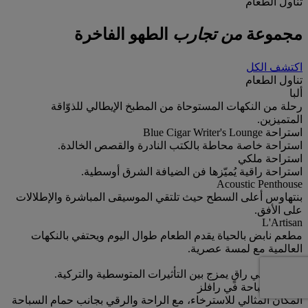
تناول الطعام
مجموعة
من تجارب
الطهو الفاخرة
اكتشف الكل
تناول الطعام
ألبا
رحلة من النكهات المستوحاة من المطبخ الإيطالي للذوّاقة
المتميزين.
استراحة Blue Cigar Writer's Lounge
استراحة خاصة محاطة بالكتب النادرة والقصص الخالدة.
استراحة ملكي
استراحة راقية يُميّزها فن الضيافة الشرق أوسطية.
Acoustic Penthouse
بنتهاوس أعلى السطح حيث تلتقي الموسيقى المباشرة والإطلالات
على الأفق.
L'Artisan
مطعم نابض بالحياة يقدم الطعام طوال اليوم ويحتفي بالنكهات
العالمية مع لمسة عصرية.
Aqua
ملاذ ساحلي راقٍ يمزج بين التأثيرات المتوسطية والتركية.
حمام السباحة في رافلز
المكان المثالي للاسترخاء، مع الراحة والرقي بجانب حمام السباحة