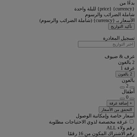
بدءًا من
{currency} {price} لليلة واحدة
شاملة الضرائب والرسوم
الأسعار بـ {currency} (شاملة الضرائب والرسوم)
تأكيد التواريخ
تسجيل المغادرة
غرف & ضيوف
2 بالغون
غرفة 1
2 بالغون
بالغون
2
أطفال
0
+ إضافة غرفة
التحقق من الأسعار
أسعار خاصة وإمكانية الوصول
غرفة مخصصة لذوي الاحتياجات مطلوبة
رقم ولاء ALL
رقم الاشتراك المكون من 16 رقمًا