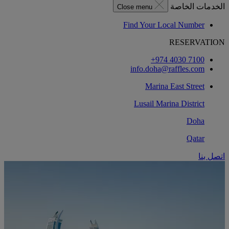
الخدمات الخاصة
Close menu
Find Your Local Number
RESERVATION
‎+974 4030 7100‏
info.doha@raffles.com
Marina East Street
Lusail Marina District
Doha
Qatar
اتصل بنا