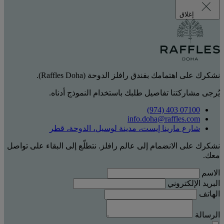
إغلاق
نشكرك على اهتمامك بفندق رافلز الدوحة (Raffles Doha).
يُرجى مشاركتنا تفاصيل طلبك باستخدام النموذج أدناه.
‎(974) 403 07100‏
info.doha@raffles.com
شارع مارينا إيست، مدينة لوسيل، الدوحة، قطر
نشكرك على الانضمام إلى عالم رافلز. نتطلّع إلى البقاء على تواصل
معك.
الاسم
البريد الإلكتروني
الهاتف
الرسالة