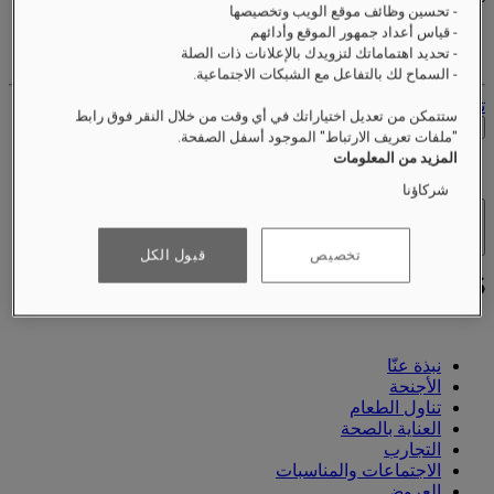
- تحسين وظائف موقع الويب وتخصيصها
- قياس أعداد جمهور الموقع وأدائهم
حساب الولاء الخاص بك
- تحديد اهتماماتك لتزويدك بالإعلانات ذات الصلة
حجوزاتك
- السماح لك بالتفاعل مع الشبكات الاجتماعية.
تسجيل الخروج
ستتمكن من تعديل اختياراتك في أي وقت من خلال النقر فوق رابط
التحقق من الأسعار
"ملفات تعريف الارتباط" الموجود أسفل الصفحة.
المزيد من المعلومات
شركاؤنا
الفنادق والمنتجعات
فتح القائمة
تخصيص
قبول الكل
نبذة عنّا
الأجنحة
تناول الطعام
العناية بالصحة
التجارب
الاجتماعات والمناسبات
العروض