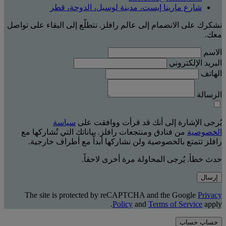
شارع مارينا إيست، مدينة لوسيل، الدوحة، قطر
نشكرك على الانضمام إلى عالم رافلز. نتطلّع إلى البقاء على تواصل
معك.
الاسم
البريد الإلكتروني
الهاتف
الرسالة
يُرجى الإشارة إلى أنك قد قرأت ووافقت على
سياسة
الخصوصية
من فنادق ومنتجعات رافلز. بياناتك التي تُشاركها مع
رافلز تتمتع بالخصوصية ولن نشاركها أبداً مع أطراف خارجية.
حدث خطأ. يُرجى المحاولة مرة أخرى لاحقاً.
إرسال
The site is protected by reCAPTCHA and the Google
Privacy
Policy
and
Terms of Service
apply.
حساب
حساب