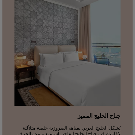
جناح الخليج المميز
يُشكل الخليج العربي بمياهه الفيروزية خلفية متلألئة
لإقامتك في جناح الخليج الفاخر. استمتع بروعة الحِرف