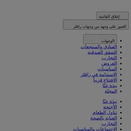
إغلاق القائمة
العثور على وجهة من وجهات رافلز
الوجهات
الفنادق والمنتجعات
الشقق الفندقية
التجارب
العروض
المناسبات
الاستدامة في رافلز
الافتتاح قريباً
نبذة عنّا
المجلة
نبذة عنّا
الأجنحة
تناول الطعام
العناية بالصحة
التجارب
الاجتماعات والمناسبات