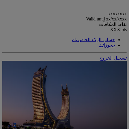
xxxxxxxx
Valid until
xx/xx/xxxx
نقاط المكافآت
XXX
pts
حساب الولاء الخاص بك
حجوزاتك
تسجيل الخروج