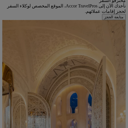
محترفو السفر
نأخذك الآن إلى Accor TravelPros، الموقع المخصص لوكلاء السفر
لحجز إقامات عملائهم.
متابعة الحجز