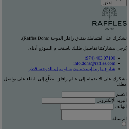
إغلاق
نشكرك على اهتمامك بفندق رافلز الدوحة (Raffles Doha).
يُرجى مشاركتنا تفاصيل طلبك باستخدام النموذج أدناه.
‎(974) 403 07100‏
info.doha@raffles.com
شارع مارينا إيست، مدينة لوسيل، الدوحة، قطر
نشكرك على الانضمام إلى عالم رافلز. نتطلّع إلى البقاء على تواصل
معك.
الاسم
البريد الإلكتروني
الهاتف
الرسالة