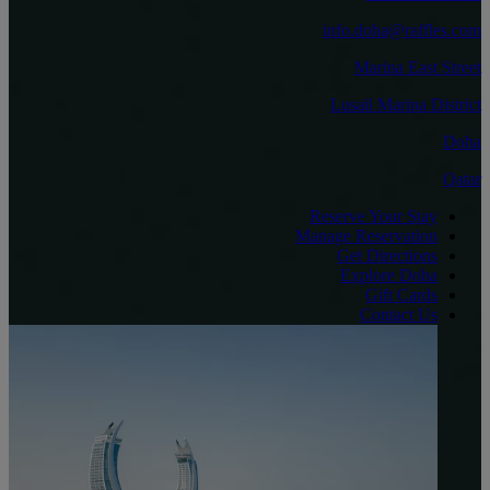
info.doha@raffles.com
Marina East Street
Lusail Marina District
Doha
Qatar
Reserve Your Stay
Manage Reservation
Get Directions
Explore Doha
Gift Cards
Contact Us