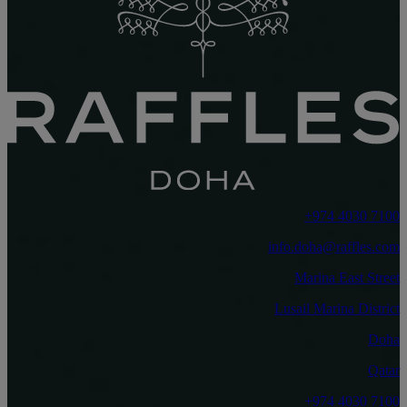
‎+974 4030 7100‏
info.doha@raffles.com
Marina East Street
Lusail Marina District
Doha
Qatar
‎+974 4030 7100‏