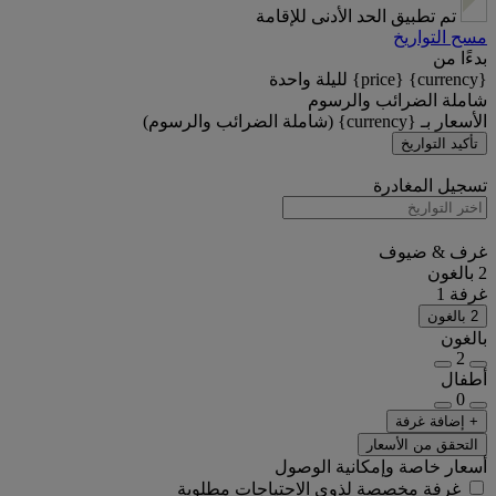
تم تطبيق الحد الأدنى للإقامة
مسح التواريخ
بدءًا من
{currency} {price} لليلة واحدة
شاملة الضرائب والرسوم
الأسعار بـ {currency} (شاملة الضرائب والرسوم)
تأكيد التواريخ
تسجيل المغادرة
غرف & ضيوف
2 بالغون
غرفة 1
2 بالغون
بالغون
2
أطفال
0
+ إضافة غرفة
التحقق من الأسعار
أسعار خاصة وإمكانية الوصول
غرفة مخصصة لذوي الاحتياجات مطلوبة