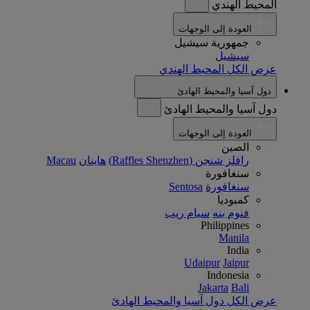
المحيط الهندي
العودة إلى الوجهات
جمهورية سيشيل
سيشيل
عرض الكل المحيط الهندي
دول آسيا والمحيط الهادئ
دول آسيا والمحيط الهادئ
العودة إلى الوجهات
الصين
رافلز شنجن (Raffles Shenzhen)
هاينان
Macau
سنغافورة
سنغافورة
Sentosa
كمبوديا
فنوم بنه
سيام ريب
Philippines
Manila
India
Udaipur
Jaipur
Indonesia
Jakarta
Bali
عرض الكل دول آسيا والمحيط الهادئ