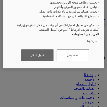
- تحسين وظائف موقع الويب وتخصيصها
حساب الولاء الخاص بك
- قياس أعداد جمهور الموقع وأدائهم
حجوزاتك
- تحديد اهتماماتك لتزويدك بالإعلانات ذات الصلة
- السماح لك بالتفاعل مع الشبكات الاجتماعية.
تسجيل الخروج
التحقق من الأسعار
ستتمكن من تعديل اختياراتك في أي وقت من خلال النقر فوق رابط
"ملفات تعريف الارتباط" الموجود أسفل الصفحة.
المزيد من المعلومات
شركاؤنا
الفنادق والمنتجعات
فتح القائمة
تخصيص
قبول الكل
نبذة عنّا
الأجنحة
تناول الطعام
العناية بالصحة
التجارب
الاجتماعات والمناسبات
العروض
معرض الصور