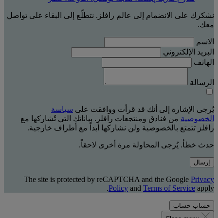
نشكرك على الانضمام إلى عالم رافلز. نتطلّع إلى البقاء على تواصل
معك.
الاسم
البريد الإلكتروني
الهاتف
الرسالة
يُرجى الإشارة إلى أنك قد قرأت ووافقت على
سياسة
الخصوصية
من فنادق ومنتجعات رافلز. بياناتك التي تُشاركها مع
رافلز تتمتع بالخصوصية ولن نشاركها أبداً مع أطراف خارجية.
حدث خطأ. يُرجى المحاولة مرة أخرى لاحقاً.
إرسال
The site is protected by reCAPTCHA and the Google
Privacy
Policy
and
Terms of Service
apply.
حساب
حساب