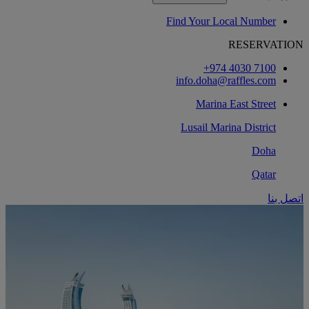
Find Your Local Number
RESERVATION
‎+974 4030 7100‏
info.doha@raffles.com
Marina East Street
Lusail Marina District
Doha
Qatar
اتصل بنا