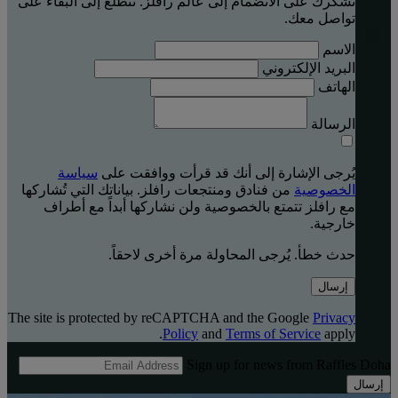
نشكرك على الانضمام إلى عالم رافلز. نتطلّع إلى البقاء على
تواصل معك.
الاسم
البريد الإلكتروني
الهاتف
الرسالة
يُرجى الإشارة إلى أنك قد قرأت ووافقت على
سياسة
الخصوصية
من فنادق ومنتجعات رافلز. بياناتك التي تُشاركها
مع رافلز تتمتع بالخصوصية ولن نشاركها أبداً مع أطراف
خارجية.
حدث خطأ. يُرجى المحاولة مرة أخرى لاحقاً.
إرسال
The site is protected by reCAPTCHA and the Google
Privacy
Policy
and
Terms of Service
apply.
Sign up for news from Raffles Doha
إرسال