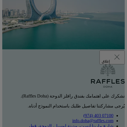
إغلاق
نشكرك على اهتمامك بفندق رافلز الدوحة (Raffles Doha).
يُرجى مشاركتنا تفاصيل طلبك باستخدام النموذج أدناه.
‎(974) 403 07100‏
info.doha@raffles.com
شارع مارينا إيست، مدينة لوسيل، الدوحة، قطر