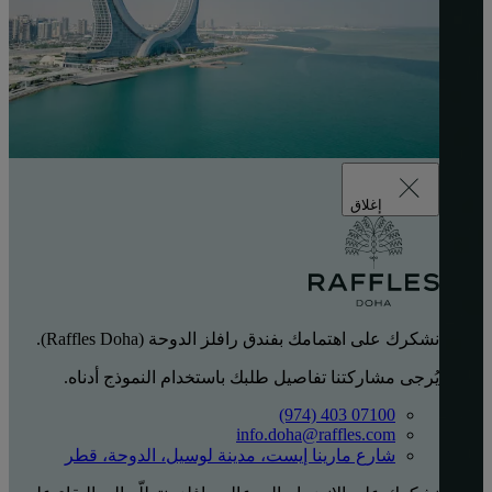
إغلاق
نشكرك على اهتمامك بفندق رافلز الدوحة (Raffles Doha).
يُرجى مشاركتنا تفاصيل طلبك باستخدام النموذج أدناه.
‎(974) 403 07100‏
info.doha@raffles.com
شارع مارينا إيست، مدينة لوسيل، الدوحة، قطر