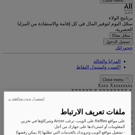
Close menu
برنامج الولاء
سجّل اليوم لتوفير المال في كل إقامة والاستفادة من المزايا
الحصرية.
سجّل مجانًا
تسجيل الدخول
حجوزاتك
المزايا والحالة
اكسب واستبدل النقاط
Close menu
Xxxx Xxxxxxxxx
XXXXXX X XXXXXXXX X
استمرار بدون موافقة ←
ملفات تعريف الارتباط
xxxxxxxx
Valid until
xx/xx/xxxx
على مواقع Raffles على الويب، ترغب Accor وشركاؤها في تخزين
نقاط المكافآت
المعلومات أو استردادها على جهازك من أجل:
XXX
pts
- تشغيل مواقع الويب وتزويدك بالخدمات التي تطلبها (لا يمكن رفضها)