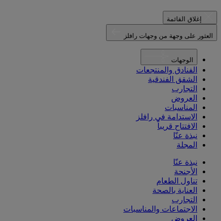
إغلاق القائمة
العثور على وجهة من وجهات رافلز
الوجهات
الفنادق والمنتجعات
الشقق الفندقية
التجارب
العروض
المناسبات
الاستدامة في رافلز
الافتتاح قريباً
نبذة عنّا
المجلة
نبذة عنّا
الأجنحة
تناول الطعام
العناية بالصحة
التجارب
الاجتماعات والمناسبات
العروض