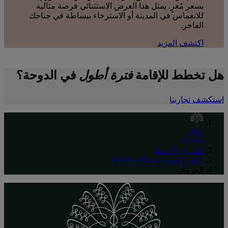
بسعر مُغرٍ. يمثل هذا العرض الاستثنائي فرصة مثالية
للانغماس في المدينة أو الاسترخاء ببساطة في جناحك
الفاخر.
اكتشف المزيد
هل تخطط للإقامة
فترة أطول
في
الدوحة
؟
استكشف تجاربنا
رافلز
Arabic
الشرق الأوسط
رافلز الدوحة (Raffles Doha)
العروض