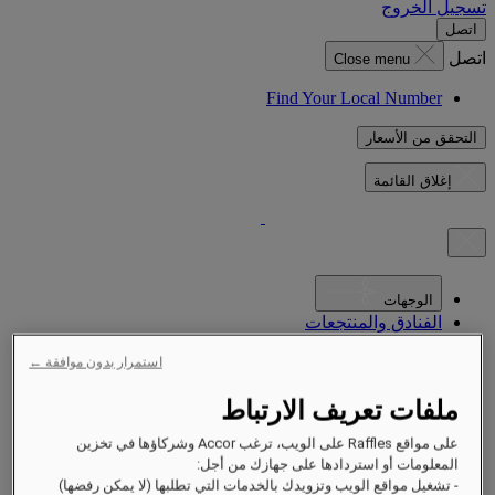
تسجيل الخروج
اتصل
اتصل
Close menu
Find Your Local Number
التحقق من الأسعار
إغلاق القائمة
الوجهات
الفنادق والمنتجعات
الشقق الفندقية
استمرار بدون موافقة ←
التجارب
العروض
ملفات تعريف الارتباط
المناسبات
الاستدامة في رافلز
على مواقع Raffles على الويب، ترغب Accor وشركاؤها في تخزين
الافتتاح قريباً
المعلومات أو استردادها على جهازك من أجل:
نبذة عنّا
- تشغيل مواقع الويب وتزويدك بالخدمات التي تطلبها (لا يمكن رفضها)
المجلة