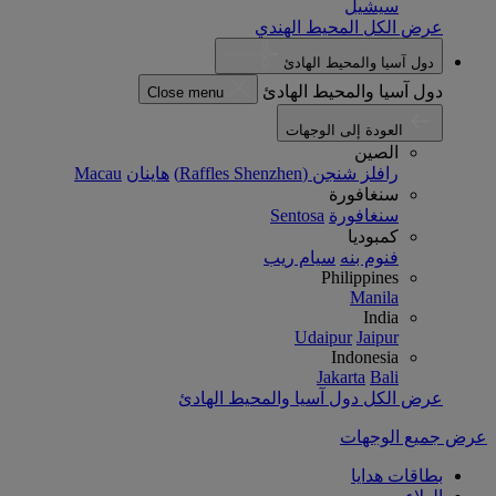
سيشيل
عرض الكل المحيط الهندي
دول آسيا والمحيط الهادئ
دول آسيا والمحيط الهادئ
Close menu
العودة إلى الوجهات
الصين
رافلز شنجن (Raffles Shenzhen)
هاينان
Macau
سنغافورة
سنغافورة
Sentosa
كمبوديا
فنوم بنه
سيام ريب
Philippines
Manila
India
Udaipur
Jaipur
Indonesia
Jakarta
Bali
عرض الكل دول آسيا والمحيط الهادئ
عرض جميع الوجهات
بطاقات هدايا