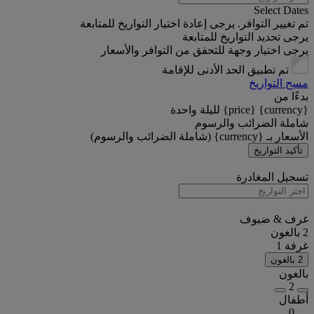
Select Dates
تم تغيير التوافر. يرجى إعادة اختيار التواريخ للمتابعة
يرجى تحديد التواريخ للمتابعة
يرجى اختيار وجهة للتحقق من التوافر والأسعار
تم تطبيق الحد الأدنى للإقامة
مسح التواريخ
بدءًا من
{currency} {price} لليلة واحدة
شاملة الضرائب والرسوم
الأسعار بـ {currency} (شاملة الضرائب والرسوم)
تأكيد التواريخ
تسجيل المغادرة
غرف & ضيوف
2 بالغون
غرفة 1
2 بالغون
بالغون
2
أطفال
0