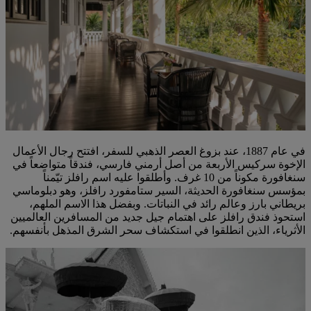
في عام 1887، عند بزوغ العصر الذهبي للسفر، افتتح رجال الأعمال
الإخوة سركيس الأربعة من أصل أرمني فارسي، فندقاً متواضعاً في
سنغافورة مكوناً من 10 غرف. وأطلقوا عليه اسم رافلز تيّمناً
بمؤسس سنغافورة الحديثة، السير ستامفورد رافلز، وهو دبلوماسي
بريطاني بارز وعالم رائد في النباتات. وبفضل هذا الاسم الملهم،
استحوذ فندق رافلز على اهتمام جيل جديد من المسافرين العالميين
الأثرياء، الذين انطلقوا في استكشاف سحر الشرق المذهل بأنفسهم.