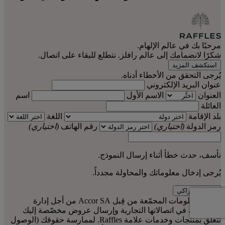
مرحبًا بك في عالم الإلهام.
شكرًا لانضمامك إلى عالم رافلز. نتطلع للبقاء على اتصال.
استكشف المزيد
يُرجى التحقق من الأخطاء أدناه.
عنوان البريد الإلكتروني
العنوان
الاسم الأول
اسم
العائلة
بلد الإقامة
اللغة
رمز الدولة
(اختياري)
رقم الهاتف
(اختياري)
نأسف، حدث خطأ أثناء إرسال النموذج.
يُرجى إدخال معلوماتك والمحاولة مجدداً.
سجّل اشتراكي
تُعالَج المعلومات المجمّعة من قِبل Accor SA من أجل إدارة
اشتراكاتك في اتصالاتها التجارية وإرسال عروض مخصّصة إليك
تتعلق بمنتجات وخدمات علامة Raffles. لممارسة حقوقك (الوصول