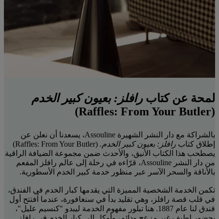
لمحة عن كتاب
رافلز: بعيون كبير الخدم
(Raffles: From Your Butler)
بالشراكة مع دار النشر الشهيرة Assouline، يسعدنا أن نعلن عن
إطلاق كتاب
رافلز: بعيون كبير الخدم.
(Raffles: From Your Butler)
يصطحب هذا الكتاب الأنيق، والأحدث ضمن مجموعة الضيافة الراقية
من دار النشر Assouline، قرّاءه في رحلة إلى عالم رافلز المفعم
بالأناقة والسحر الآسر عبر منظور خدمة كبير الخدم الأسطورية.
تكمن الخدمة الشخصية المميزة التي يقدمها كبار الخدم في الفندق،
في قلب قصة رافلز، وهي تقليد بدأ في سنغافورة، عندما اُفتتح أول
فندق لنا عام 1887. هنا تبلور مفهوم الخدمة ليبدو "كنسيم عليل"،
بحضور لطيف غير مزعج ودائم، وأوكل إلى كبار الخدم في رافلز