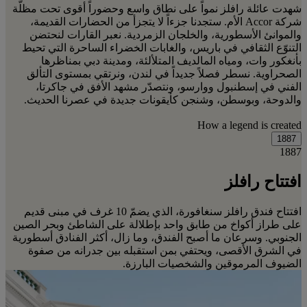
شهدت عائلة رافلز نمواً على نطاق واسع وحضوراً أقوى تحت مظلّة
شركة Accor الأم. ستجدنا جزءاً لا يتجزأ من الحضارات القديمة،
والموانئ الأسطورية، والخلجان الزمردية. نعبر القارات لنحتضن
التنوّع الثقافي في باريس، والغابات الخضراء الساحرة التي تحيط
بأنغكور وات، ومياه المالديف المتلألئة، ومدينة دبي بمناظرها
الصحراوية. نسطر فصلاً جديداً في لندن، ونرتقي بمستوى التألق
الفني في إسطنبول ووارسو، ونتصدّر مشهد الأفق في جاكرتا،
والدوحة، وبوسطن، وشنجن كأيقونات جديدة في عصرنا الحديث.
How a legend is created
1887
1887
افتتاح رافلز
افتتاح فندق رافلز سنغافورة، الذي يضمّ 10 غرف في مبنى قديم
على طراز أكواخ من طابق واحد بإطلالة على الشاطئ وبحر الصين
الجنوبي. وسرعان ما أصبح الفندق، وما زال، أكثر الفنادق أسطورية
في الشرق الأقصى، ويحتفي بمن استقبله بين جدرانه من صفوة
الضيوف المرموقين والشخصيات البارزة.