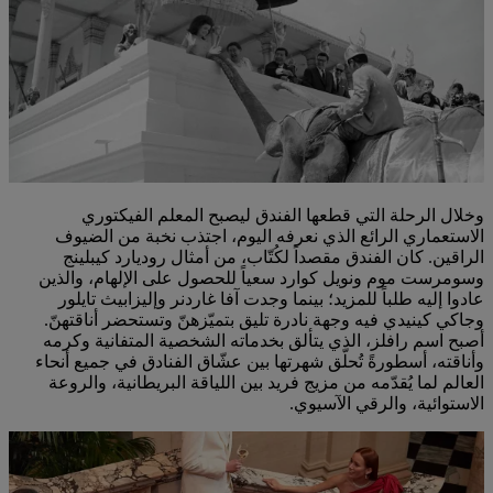
وخلال الرحلة التي قطعها الفندق ليصبح المعلم الفيكتوري
الاستعماري الرائع الذي نعرفه اليوم، اجتذب نخبة من الضيوف
الراقين. كان الفندق مقصداً لكُتّاب، من أمثال روديارد كيبلينج
وسومرست موم ونويل كوارد سعياً للحصول على الإلهام، والذين
عادوا إليه طلباً للمزيد؛ بينما وجدت آفا غاردنر وإليزابيث تايلور
وجاكي كينيدي فيه وجهة نادرة تليق بتميّزهنّ وتستحضر أناقتهنّ.
أصبح اسم رافلز، الذي يتألق بخدماته الشخصية المتفانية وكرمه
وأناقته، أسطورةً تُحلّق شهرتها بين عشّاق الفنادق في جميع أنحاء
العالم لما يُقدّمه من مزيج فريد بين اللياقة البريطانية، والروعة
الاستوائية، والرقي الآسيوي.