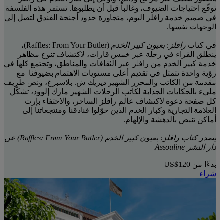
توقّع احتياجات الضيوف، وغالباً قبل أن يطلبوها. تستمر هذه الفلسفة
في صميم خدمة رافلز اليوم، متجاوزة حدود أجنحة الفندق لتصل إلى
الوجهات نفسها.
في كتاب
رافلز: بعيون كبير الخدم
(Raffles: From Your Butler)،
ينطلق القراء في رحلة عبر خمس قارات، لاكتشاف تنوع مظاهر
خدمة كبير الخدم من رافلز عبر الثقافات والمناطق، وتجتمع كلها في
رؤية واحدة تتمثل في تقديم أعلى مستويات الاهتمام بضيوفنا. مع
مقدمة من الكاتب والمحرر الشهير ديريك ش. بلاسبرغ، ونص طريف
مليء بالحكايات الجذابة لكاتب الرحلات الشهير مارك إلوود، تشكّل
كل صفحة دعوة لاكتشاف عالم رافلز الساحر، والاحتفاء بإرث
العلامة التجارية وكبار الخدم الذين حوّلوا فنادقنا ومنتجعاتنا إلى
أماكن تنبض بالدهشة والإلهام.
يصدر كتاب رافلز: بعيون كبير الخدم (Raffles: From Your Butler) عن
دار النشر Assouline
بدءًا من
US$120
شراء