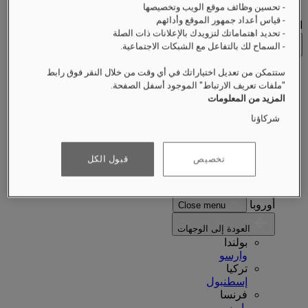
- تحسين وظائف موقع الويب وتخصيصها
- قياس أعداد جمهور الموقع وأدائهم
الوجهات
- تحديد اهتماماتك لتزويدك بالإعلانات ذات الصلة
- السماح لك بالتفاعل مع الشبكات الاجتماعية.
العودة
ستتمكن من تعديل اختياراتك في أي وقت من خلال النقر فوق رابط
أمريكا الشمالية
"ملفات تعريف الارتباط" الموجود أسفل الصفحة.
المزيد من المعلومات
أمريكا الشمالية
Close menu
شركاؤنا
العودة إلى الوجهات
الولايات المتحدة الأمريكية
بوسطن
تخصيص
قبول الكل
عرض الكل أمريكا الشمالية
أوروبا
أوروبا
Close menu
العودة إلى الوجهات
بولندا
وارسو
تركيا
إسطنبول
فرنسا
باريس