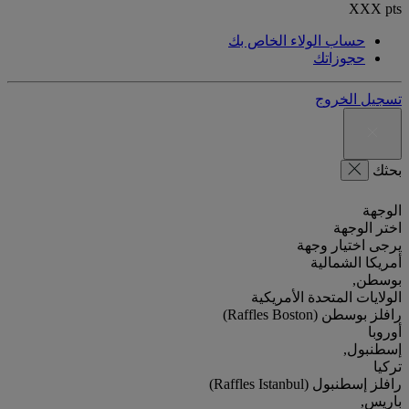
XXX
pts
حساب الولاء الخاص بك
حجوزاتك
تسجيل الخروج
بحثك
الوجهة
اختر الوجهة
يرجى اختيار وجهة
أمريكا الشمالية
بوسطن,
الولايات المتحدة الأمريكية
رافلز بوسطن (Raffles Boston)
أوروبا
إسطنبول,
تركيا
رافلز إسطنبول (Raffles Istanbul)
باريس,