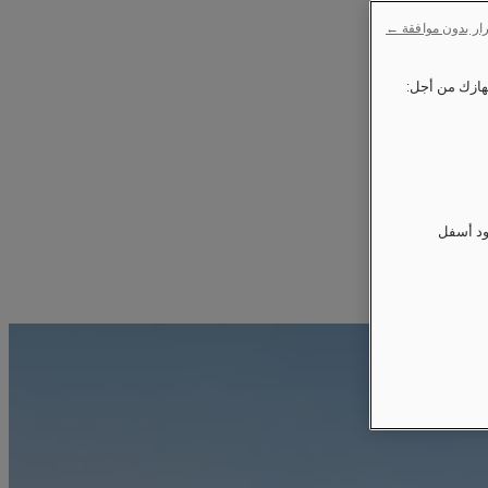
ار بدون موافقة ←
ود أسفل