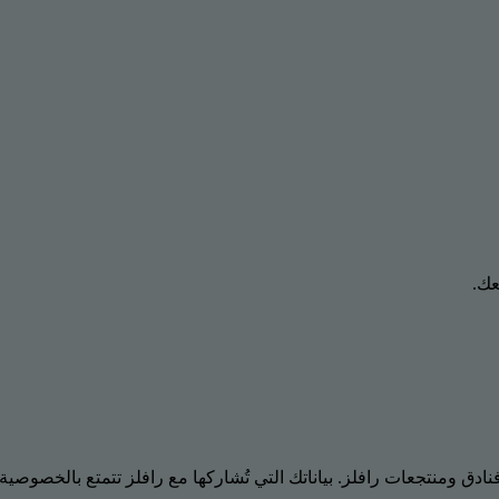
عك.
ادق ومنتجعات رافلز. بياناتك التي تُشاركها مع رافلز تتمتع بالخصوصية