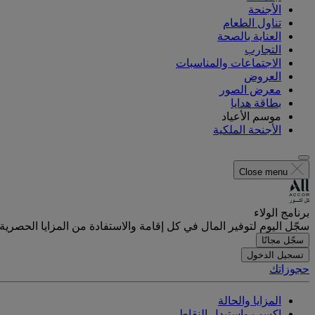
الأجنحة
تناول الطعام
العناية بالصحة
التجارب
الاجتماعات والمناسبات
العروض
معرض الصور
بطاقة هدايا
موسم الأعياد
الأجنحة الملكية
Close menu
برنامج الولاء
سجّل اليوم لتوفير المال في كل إقامة والاستفادة من المزايا الحصرية.
سجّل مجانًا
تسجيل الدخول
حجوزاتك
المزايا والحالة
اكسب واستبدل النقاط