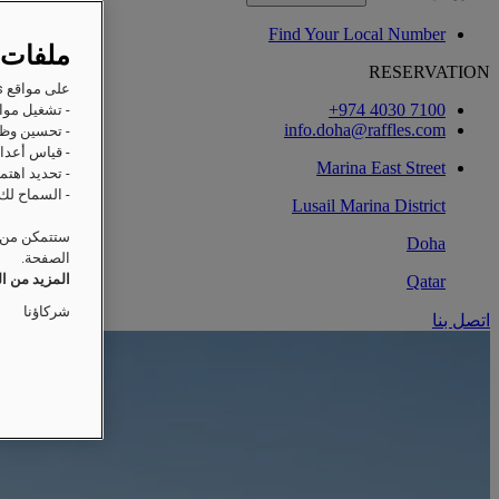
Find Your Local Number
ملفات 
RESERVATION
على مواقع Raffles على الويب، ترغب Accor وشركاؤها في تخزين المعلومات أو استردادها على جهازك من أجل:
‎+974 4030 7100‏
- تشغيل مواق
info.doha@raffles.com
- تحسين وظا
- قياس أعداد
Marina East Street
- تحديد اهتم
- السماح لك 
Lusail Marina District
ستتمكن من ت
Doha
الصفحة.
المزيد من ا
Qatar
شركاؤنا
اتصل بنا