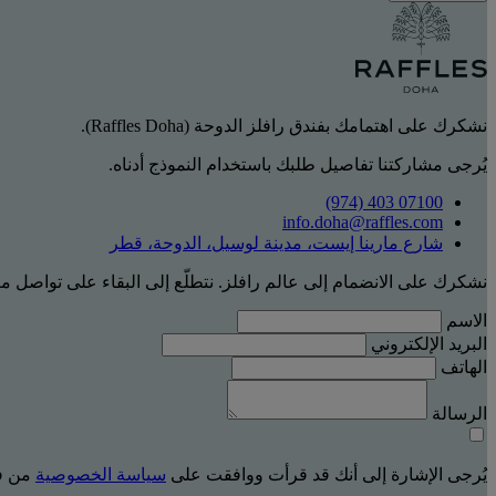
نشكرك على اهتمامك بفندق رافلز الدوحة (Raffles Doha).
يُرجى مشاركتنا تفاصيل طلبك باستخدام النموذج أدناه.
‎(974) 403 07100‏
info.doha@raffles.com
شارع مارينا إيست، مدينة لوسيل، الدوحة، قطر
نشكرك على الانضمام إلى عالم رافلز. نتطلّع إلى البقاء على تواصل م
الاسم
البريد الإلكتروني
الهاتف
الرسالة
يُرجى الإشارة إلى أنك قد قرأت ووافقت على
سياسة الخصوصية
من فن