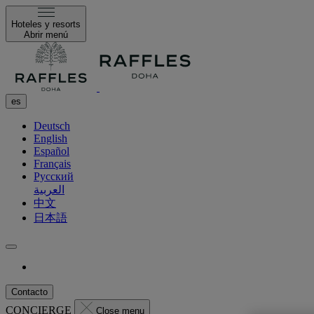
Hoteles y resorts
Abrir menú
es
Deutsch
English
Español
Français
Русский
العربية
中文
日本語
Contacto
CONCIERGE
Close menu