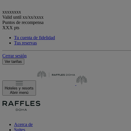
xxxxxxxx
Valid until
xx/xx/xxxx
Puntos de recompensa
XXX
pts
Tu cuenta de fidelidad
Tus reservas
Cerrar sesión
Ver tarifas
Hoteles y resorts
Abrir menú
Acerca de
Suites