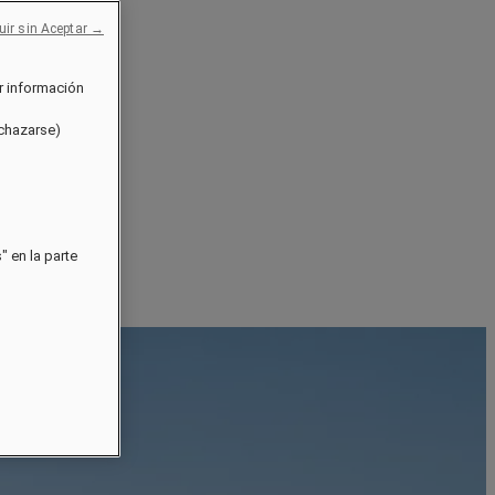
uir sin Aceptar →
r información
echazarse)
 en la parte