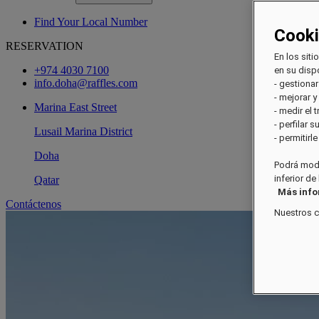
Find Your Local Number
Cook
RESERVATION
En los siti
+974 4030 7100
en su dispo
info.doha@raffles.com
- gestionar
- mejorar y
Marina East Street
- medir el 
- perfilar 
Lusail Marina District
- permitirl
Doha
Podrá modi
inferior de
Qatar
Más inf
Contáctenos
Nuestros 