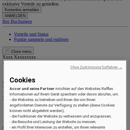
exklusive Vorteile zu genießen.
Kostenlos anmelden
ANMELDEN
Ihre Buchungen
Vorteile und Status
Punkte sammeln und einlösen
Close menu
Xxxx Xxxxxxxxx
XXXXXX X XXXXXXXX X
Ohne Zustimmung fortfahren →
Cookies
xxxxxxxx
Valid until
xx/xx/xxxx
Accor und seine Partner
möchten auf den Websites Raffles
Treuepunkte
Informationen auf Ihrem Gerät speichern oder davon abrufen, um:
XXX
pts
- die Websites zu betreiben und Ihnen die von Ihnen
angeforderten Dienste zur Verfügung zu stellen (diese Cookies
Ihr Treuekonto
können nicht abgelehnt werden);
Ihre Buchungen
- die Funktionen der Website zu verbessern und anzupassen;
- die Besuche und Leistung der Website zu messen;
Abmelden
- ein Profil Ihrer Interessen zu erstellen, um Ihnen relevante