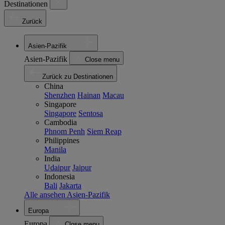
Destinationen
Zurück
Asien-Pazifik
Asien-Pazifik
Close menu
Zurück zu Destinationen
China
Shenzhen
Hainan
Macau
Singapore
Singapore
Sentosa
Cambodia
Phnom Penh
Siem Reap
Philippines
Manila
India
Udaipur
Jaipur
Indonesia
Bali
Jakarta
Alle ansehen Asien-Pazifik
Europa
Europa
Close menu