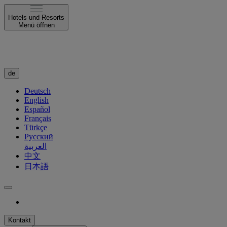
Hotels und Resorts
Menü öffnen
de
Deutsch
English
Español
Français
Türkçe
Русский
العربية
中文
日本語
Kontakt