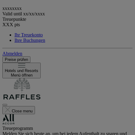
xxxxxxxx
Valid until
xx/xx/xxxx
Treuepunkte
XXX
pts
Ihr Treuekonto
Ihre Buchungen
Abmelden
Preise prüfen
Hotels und Resorts
Menü öffnen
Close menu
Treueprogramm
Melden Sie sich heute an, um bei jedem Aufenthalt zu sparen und