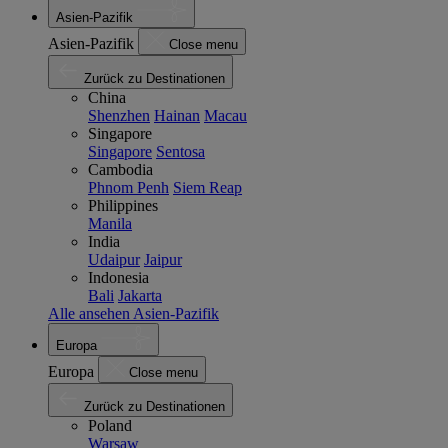
Asien-Pazifik
Asien-Pazifik
Close menu
Zurück zu Destinationen
China
Shenzhen
Hainan
Macau
Singapore
Singapore
Sentosa
Cambodia
Phnom Penh
Siem Reap
Philippines
Manila
India
Udaipur
Jaipur
Indonesia
Bali
Jakarta
Alle ansehen Asien-Pazifik
Europa
Europa
Close menu
Zurück zu Destinationen
Poland
Warsaw