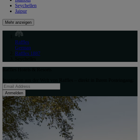
Seychellen
Jaipur
Mehr anzeigen
Raffles
German
Raffles 1887
Seychelles
Raffles Hotels & Resorts
Inspiration aus der Welt von Raffles – direkt in Ihrem Posteingang:
Anmelden