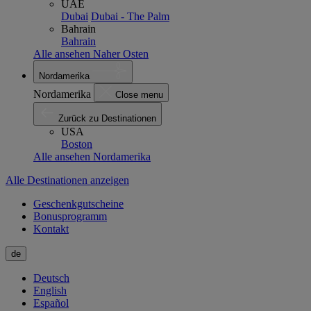
UAE
Dubai
Dubai - The Palm
Bahrain
Bahrain
Alle ansehen Naher Osten
Nordamerika
Nordamerika
Close menu
Zurück zu Destinationen
USA
Boston
Alle ansehen Nordamerika
Alle Destinationen anzeigen
Geschenkgutscheine
Bonusprogramm
Kontakt
de
Deutsch
English
Español