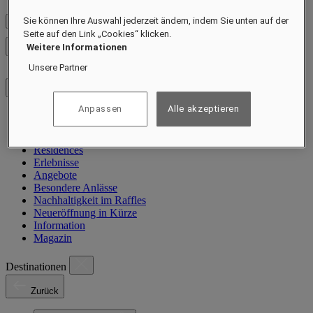
Sie können Ihre Auswahl jederzeit ändern, indem Sie unten auf der
Preise prüfen
Seite auf den Link „Cookies“ klicken.
Weitere Informationen
Menü schließen
Unsere Partner
Anpassen
Alle akzeptieren
Destinationen
Hotels und Resorts
Residences
Erlebnisse
Angebote
Besondere Anlässe
Nachhaltigkeit im Raffles
Neueröffnung in Kürze
Information
Magazin
Destinationen
Zurück