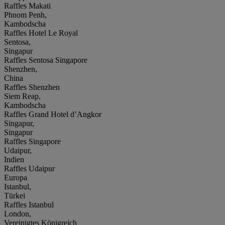
Raffles Makati
Phnom Penh,
Kambodscha
Raffles Hotel Le Royal
Sentosa,
Singapur
Raffles Sentosa Singapore
Shenzhen,
China
Raffles Shenzhen
Siem Reap,
Kambodscha
Raffles Grand Hotel d’Angkor
Singapur,
Singapur
Raffles Singapore
Udaipur,
Indien
Raffles Udaipur
Europa
Istanbul,
Türkei
Raffles Istanbul
London,
Vereinigtes Königreich