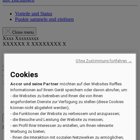
Vorteile und Status
Punkte sammeln und einlösen
Close menu
Xxxx Xxxxxxxxx
XXXXXX X XXXXXXXX X
Ohne Zustimmung fortfahren →
xxxxxxxx
Valid until
xx/xx/xxxx
Cookies
Treuepunkte
XXX
pts
Accor und seine Partner
möchten auf den Websites Raffles
Informationen auf Ihrem Gerät speichern oder davon abrufen, um:
Ihr Treuekonto
- die Websites zu betreiben und Ihnen die von Ihnen
Ihre Buchungen
angeforderten Dienste zur Verfügung zu stellen (diese Cookies
können nicht abgelehnt werden);
Abmelden
- die Funktionen der Website zu verbessern und anzupassen;
Kontakt
- die Besuche und Leistung der Website zu messen;
- ein Profil Ihrer Interessen zu erstellen, um Ihnen relevante
Kontakt
Close menu
Werbung zu bieten;
- Ihnen die Interaktion mit sozialen Netzwerken zu ermöglichen;
Find Your Local Number