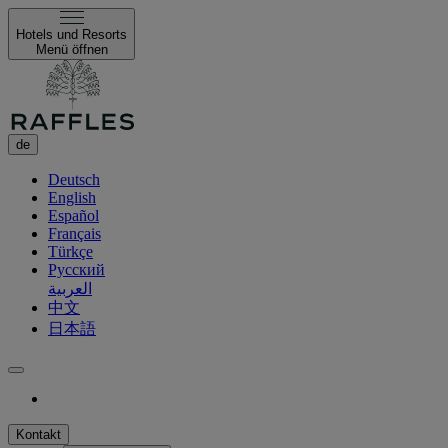
Hotels und Resorts
Menü öffnen
de
Deutsch
English
Español
Français
Türkçe
Русский
العربية
中文
日本語
Kontakt