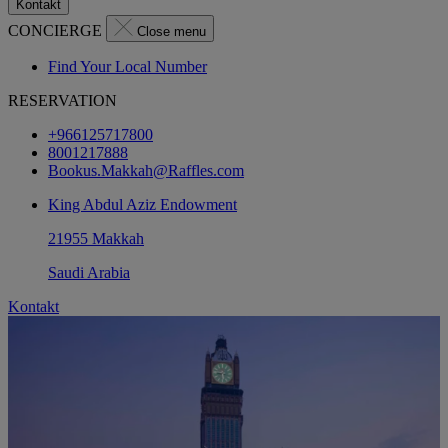
Kontakt
CONCIERGE
Close menu
Find Your Local Number
RESERVATION
+966125717800
8001217888
Bookus.Makkah@Raffles.com
King Abdul Aziz Endowment
21955 Makkah
Saudi Arabia
Kontakt