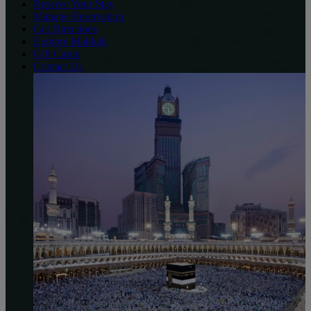
Reserve Your Stay
Manage Reservation
Get Directions
Explore Makkah
Gift Cards
Contact Us