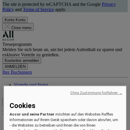
The site is protected by reCAPTCHA and the Google
Privacy
Policy
and
Terms of Service
apply.
Konto
Konto
Close menu
Treueprogramm
Melden Sie sich heute an, um bei jedem Aufenthalt zu sparen und
exklusive Vorteile zu genießen.
Kostenlos anmelden
ANMELDEN
Ihre Buchungen
Vorteile und Status
Punkte sammeln und einlösen
Ohne Zustimmung fortfahren →
Close menu
Cookies
Xxxx Xxxxxxxxx
XXXXXX X XXXXXXXX X
Accor und seine Partner
möchten auf den Websites Raffles
Informationen auf Ihrem Gerät speichern oder davon abrufen, um:
- die Websites zu betreiben und Ihnen die von Ihnen