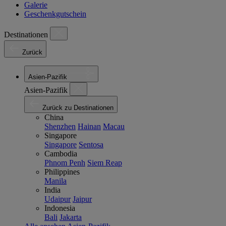
Galerie
Geschenkgutschein
Destinationen
Zurück
Asien-Pazifik
Asien-Pazifik
Zurück zu Destinationen
China
Shenzhen
Hainan
Macau
Singapore
Singapore
Sentosa
Cambodia
Phnom Penh
Siem Reap
Philippines
Manila
India
Udaipur
Jaipur
Indonesia
Bali
Jakarta