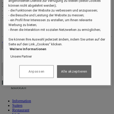
angeforderten Dienste zur Verfügung zu stellen (diese Cookies
xxxxxxxx
können nicht abgelehnt werden);
Valid until
xx/xx/xxxx
- die Funktionen der Website zu verbessern und anzupassen;
Treuepunkte
- die Besuche und Leistung der Website zu messen;
XXX
pts
- ein Profil Ihrer Interessen zu erstellen, um Ihnen relevante
Werbung zu bieten;
Ihr Treuekonto
Ihre Buchungen
- Ihnen die Interaktion mit sozialen Netzwerken zu ermöglichen;
Sie können Ihre Auswahl jederzeit ändern, indem Sie unten auf der
Abmelden
Seite auf den Link „Cookies“ klicken.
Preise prüfen
Weitere Informationen
Unsere Partner
Hotels und Resorts
Anpassen
Alle akzeptieren
Menü öffnen
Information
Suiten
Restaurant