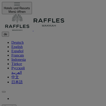
Hotels und Resorts
Menü öffnen
de
Deutsch
English
Español
Français
Indonesia
Türkçe
Русский
العربية
中文
日本語