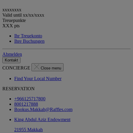
xxxxxxxx
Valid until
xx/xx/xxxx
Treuepunkte
XXX
pts
Ihr Treuekonto
Ihre Buchungen
Abmelden
Kontakt
CONCIERGE
Close menu
Find Your Local Number
RESERVATION
+966125717800
8001217888
Bookus.Makkah@Raffles.com
King Abdul Aziz Endowment
21955 Makkah