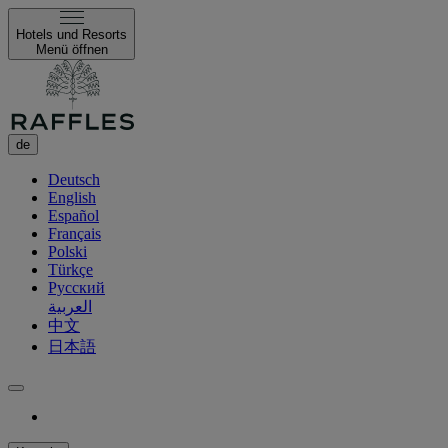
Hotels und Resorts
Menü öffnen
de
Deutsch
English
Español
Français
Polski
Türkçe
Русский
العربية
中文
日本語