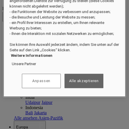
angeforderten Dienste zur Verfügung zu stellen (diese Cookies
können nicht abgelehnt werden);
Destinationen
- die Funktionen der Website zu verbessern und anzupassen;
- die Besuche und Leistung der Website zu messen;
Zurück
- ein Profil Ihrer Interessen zu erstellen, um Ihnen relevante
Werbung zu bieten;
Asien-Pazifik
- Ihnen die Interaktion mit sozialen Netzwerken zu ermöglichen;
Asien-Pazifik
Close menu
Sie können Ihre Auswahl jederzeit ändern, indem Sie unten auf der
Seite auf den Link „Cookies“ klicken.
Zurück zu Destinationen
China
Weitere Informationen
Shenzhen
Hainan
Macau
Unsere Partner
Singapore
Singapore
Sentosa
Cambodia
Anpassen
Alle akzeptieren
Phnom Penh
Siem Reap
Philippines
Manila
India
Udaipur
Jaipur
Indonesia
Bali
Jakarta
Alle ansehen Asien-Pazifik
Europa