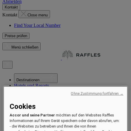
Abmelden
Kontakt
Kontakt
Close menu
Find Your Local Number
Preise prüfen
Menü schließen
Destinationen
Hotels und Resorts
Residences
Ohne Zustimmung fortfahren →
Erlebnisse
Angebote
Cookies
Besondere Anlässe
Nachhaltigkeit im Raffles
Accor und seine Partner
möchten auf den Websites Raffles
Neueröffnung in Kürze
Informationen auf Ihrem Gerät speichern oder davon abrufen, um:
Information
- die Websites zu betreiben und Ihnen die von Ihnen
Magazin