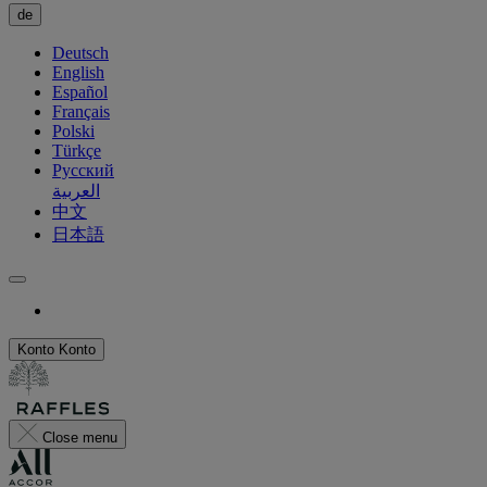
de
Deutsch
English
Español
Français
Polski
Türkçe
Русский
العربية
中文
日本語
Konto
Konto
Close menu