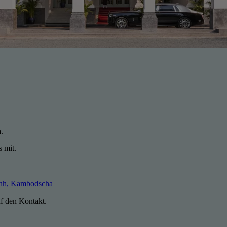
h.
s mit.
enh, Kambodscha
uf den Kontakt.