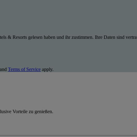
els & Resorts gelesen haben und ihr zustimmen. Ihre Daten sind vertra
and
Terms of Service
apply.
usive Vorteile zu genießen.