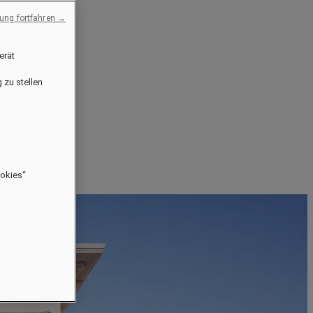
ng fortfahren →
erät
 zu stellen
ookies“