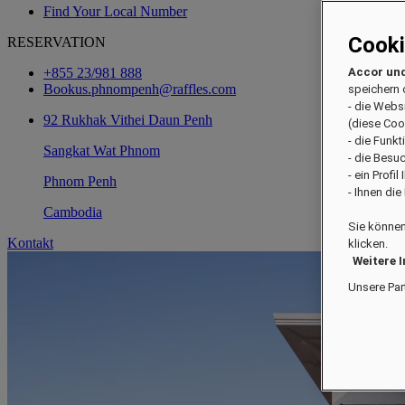
Find Your Local Number
Cook
RESERVATION
+855 23/981 888
Accor und
Bookus.phnompenh@raffles.com
speichern 
- die Webs
92 Rukhak Vithei Daun Penh
(diese Coo
- die Funk
Sangkat Wat Phnom
- die Besu
- ein Profi
Phnom Penh
- Ihnen di
Cambodia
Sie können
Kontakt
klicken.
Weitere 
Unsere Par