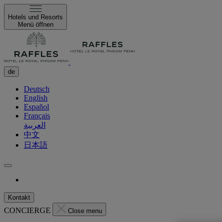
Hotels und Resorts
Menü öffnen
de
Deutsch
English
Español
Français
العربية
中文
日本語
Kontakt
CONCIERGE
Close menu