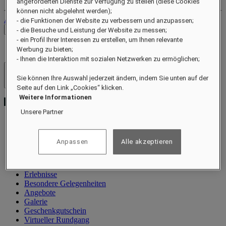
angeforderten Dienste zur Verfügung zu stellen (diese Cookies
können nicht abgelehnt werden);
Abmelden
- die Funktionen der Website zu verbessern und anzupassen;
Preise prüfen
- die Besuche und Leistung der Website zu messen;
- ein Profil Ihrer Interessen zu erstellen, um Ihnen relevante
Werbung zu bieten;
- Ihnen die Interaktion mit sozialen Netzwerken zu ermöglichen;
Hotels und Resorts
Sie können Ihre Auswahl jederzeit ändern, indem Sie unten auf der
Menü öffnen
Seite auf den Link „Cookies“ klicken.
Weitere Informationen
Unsere Partner
Information
Anpassen
Alle akzeptieren
Villen
Restaurant
Wellness
Erlebnisse
Besondere Gelegenheiten
Angebote
Galerie
Geschenkgutschein
Virtueller Rundgang