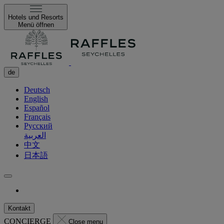
Hotels und Resorts
Menü öffnen
de
Deutsch
English
Español
Français
Русский
العربية
中文
日本語
Kontakt
CONCIERGE
Close menu