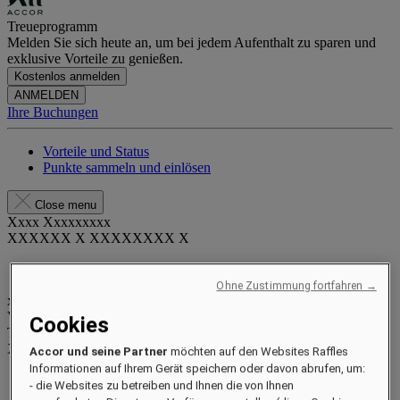
Treueprogramm
Melden Sie sich heute an, um bei jedem Aufenthalt zu sparen und
exklusive Vorteile zu genießen.
Kostenlos anmelden
ANMELDEN
Ihre Buchungen
Vorteile und Status
Punkte sammeln und einlösen
Close menu
Xxxx Xxxxxxxxx
XXXXXX X XXXXXXXX X
Ohne Zustimmung fortfahren →
xxxxxxxx
Valid until
xx/xx/xxxx
Cookies
Treuepunkte
XXX
pts
Accor und seine Partner
möchten auf den Websites Raffles
Informationen auf Ihrem Gerät speichern oder davon abrufen, um:
Ihr Treuekonto
- die Websites zu betreiben und Ihnen die von Ihnen
Ihre Buchungen