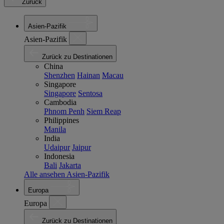
Zurück
Asien-Pazifik
Asien-Pazifik
Zurück zu Destinationen
China
Shenzhen
Hainan
Macau
Singapore
Singapore
Sentosa
Cambodia
Phnom Penh
Siem Reap
Philippines
Manila
India
Udaipur
Jaipur
Indonesia
Bali
Jakarta
Alle ansehen Asien-Pazifik
Europa
Europa
Zurück zu Destinationen