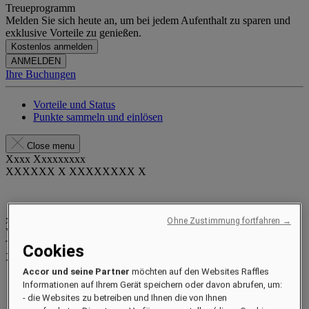
Treueprogramm
Melden Sie sich heute an, um bei jedem Aufenthalt zu sparen und
exklusive Vorteile zu genießen.
Kostenlos anmelden
ANMELDEN
Ihre Buchungen
Vorteile und Status
Punkte sammeln und einlösen
Close menu
Xxxx Xxxxxxxxx
XXXXXX X XXXXXXXX X
xxxxxxxx
Ohne Zustimmung fortfahren →
Valid until
xx/xx/xxxx
Treuepunkte
Cookies
XXX
pts
Accor und seine Partner
möchten auf den Websites Raffles
Ihr Treuekonto
Informationen auf Ihrem Gerät speichern oder davon abrufen, um:
Ihre Buchungen
- die Websites zu betreiben und Ihnen die von Ihnen