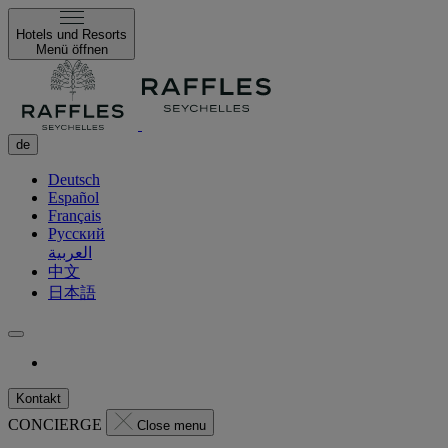
Hotels und Resorts
Menü öffnen
de
Deutsch
Español
Français
Русский
العربية
中文
日本語
Kontakt
CONCIERGE
Close menu