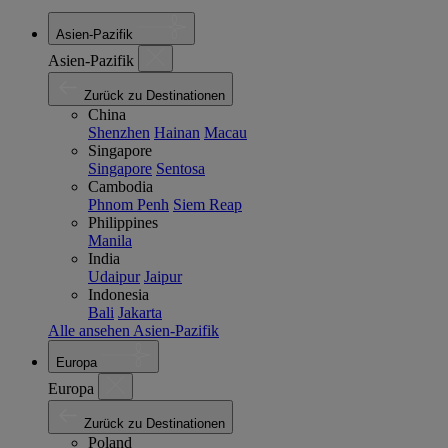
Asien-Pazifik
Asien-Pazifik
Zurück zu Destinationen
China
Shenzhen
Hainan
Macau
Singapore
Singapore
Sentosa
Cambodia
Phnom Penh
Siem Reap
Philippines
Manila
India
Udaipur
Jaipur
Indonesia
Bali
Jakarta
Alle ansehen Asien-Pazifik
Europa
Europa
Zurück zu Destinationen
Poland