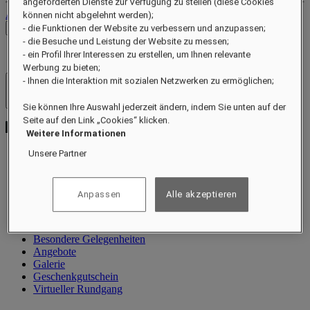
angeforderten Dienste zur Verfügung zu stellen (diese Cookies
Abmelden
können nicht abgelehnt werden);
Preise prüfen
- die Funktionen der Website zu verbessern und anzupassen;
- die Besuche und Leistung der Website zu messen;
- ein Profil Ihrer Interessen zu erstellen, um Ihnen relevante
Werbung zu bieten;
- Ihnen die Interaktion mit sozialen Netzwerken zu ermöglichen;
Hotels und Resorts
Menü öffnen
Sie können Ihre Auswahl jederzeit ändern, indem Sie unten auf der
Seite auf den Link „Cookies“ klicken.
Weitere Informationen
Unsere Partner
Information
Villen
Anpassen
Alle akzeptieren
Restaurant
Wellness
Erlebnisse
Besondere Gelegenheiten
Angebote
Galerie
Geschenkgutschein
Virtueller Rundgang