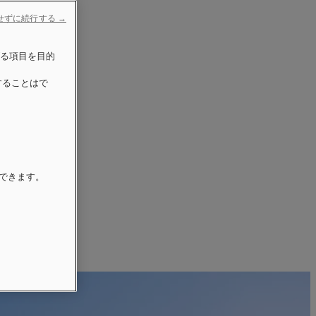
せずに続行する →
げる項目を目的
することはで
更できます。