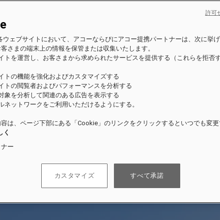
許可
ie
es の各ウェブサイトにおいて、アコーならびにアコー提携パートナーは、次に挙
お客さまの端末上の情報を保管または収集いたします。
サイトを運営し、お客さまから求められたサービスを提供する（これらを拒否
）
サイトの機能を強化およびカスタマイズする
サイトの閲覧者およびパフォーマンスを分析する
の対象を分析して関連のある広告を表示する
ャルネットワークをご利用いただけるようにする。
容は、ページ下部にある「Cookie」のリンクをクリックするといつでも変
しく
トナー
カスタマイズ
すべて承諾