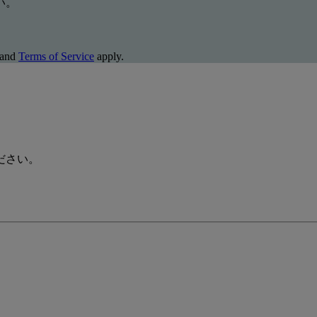
い。
and
Terms of Service
apply.
ださい。