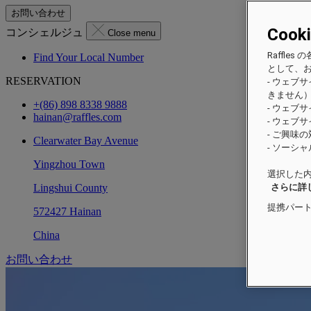
お問い合わせ
Cook
コンシェルジュ
Close menu
Raffl
Find Your Local Number
として、
RESERVATION
- ウェブ
きません
+(86) 898 8338 9888
- ウェブ
hainan@raffles.com
- ウェブ
- ご興味
Clearwater Bay Avenue
- ソーシ
Yingzhou Town
選択した内
Lingshui County
さらに詳
提携パー
572427 Hainan
China
お問い合わせ