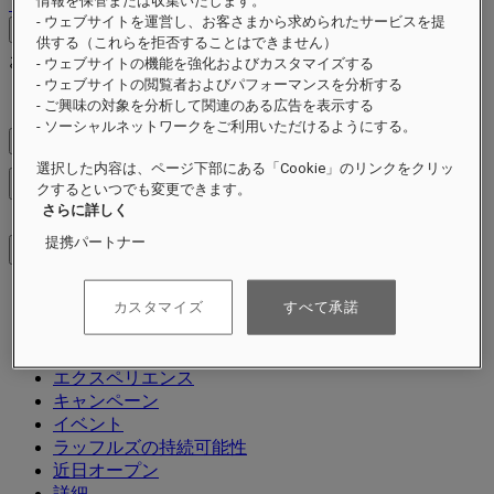
情報を保管または収集いたします。
ログアウト
- ウェブサイトを運営し、お客さまから求められたサービスを提
お問い合わせ
供する（これらを拒否することはできません）
お問い合わせ
Close menu
- ウェブサイトの機能を強化およびカスタマイズする
- ウェブサイトの閲覧者およびパフォーマンスを分析する
Find Your Local Number
- ご興味の対象を分析して関連のある広告を表示する
- ソーシャルネットワークをご利用いただけるようにする。
料金を確認
選択した内容は、ページ下部にある「Cookie」のリンクをクリッ
メニューを閉じる
クするといつでも変更できます。
さらに詳しく
提携パートナー
カスタマイズ
すべて承諾
ご滞在先
ホテル＆リゾート
レジデンス
エクスペリエンス
キャンペーン
イベント
ラッフルズの持続可能性
近日オープン
詳細