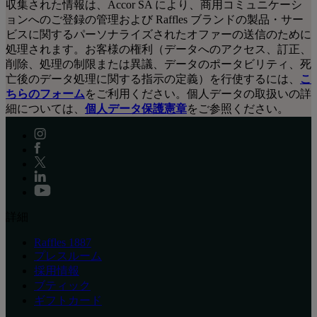
収集された情報は、Accor SA により、商用コミュニケーシ
ョンへのご登録の管理および Raffles ブランドの製品・サー
ビスに関するパーソナライズされたオファーの送信のために
処理されます。お客様の権利（データへのアクセス、訂正、
削除、処理の制限または異議、データのポータビリティ、死
亡後のデータ処理に関する指示の定義）を行使するには、
こ
ちらのフォーム
をご利用ください。個人データの取扱いの詳
細については、
個人データ保護憲章
をご参照ください。
詳細
Raffles 1887
プレスルーム
採用情報
ブティック
ギフトカード