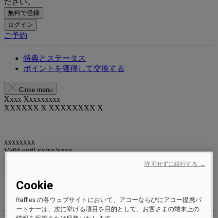
ださい。
無料で登録
ログイン
ご予約
特典とステータス
ポイントを獲得して交換する
Close menu
Xxxx Xxxxxxxxx
XXXXXX X XXXXXXXX X
xxxxxxxx
Valid until
xx/xx/xxxx
リワードポイント
許可せずに続行する →
XXX
pts
Cookie
ロイヤルティアカウント
ご予約
Raffles の各ウェブサイトにおいて、アコーならびにアコー提携パ
ートナーは、次に挙げる項目を目的として、お客さまの端末上の