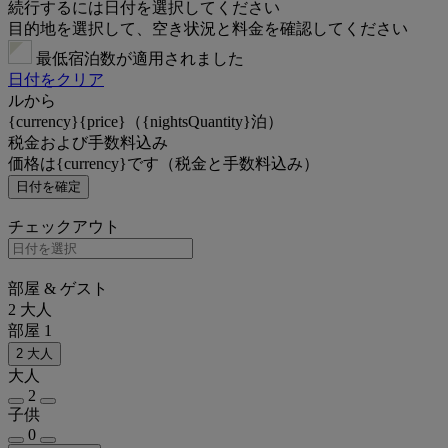
続行するには日付を選択してください
目的地を選択して、空き状況と料金を確認してください
最低宿泊数が適用されました
日付をクリア
ルから
{currency}{price}（{nightsQuantity}泊）
税金および手数料込み
価格は{currency}です（税金と手数料込み）
日付を確定
チェックアウト
部屋 & ゲスト
2 大人
部屋 1
2 大人
大人
2
子供
0