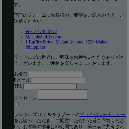
す。
下記のフォームにお客様のご要望をご記入のうえ、ご
送信ください。
+63 2 7795-0777
Makati@raffles.com
1 Raffles Drive, Makati Avenue, 1224 Makati
Philippines
ラッフルズの世界にご興味をお持ちいただきありがと
うございます。ご連絡を楽しみにしております。
お名前
Eメール
TEL
メッセージ
ラッフルズ ホテル＆リゾートの
プライバシーポリシー
をお読みいただき、ご同意いただいた旨ご回答くださ
い。お客様の情報は非公開であり、第三者に共有され