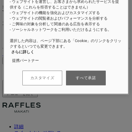
- ウェブサイトを運営し、お客さまから求められたサービスを提
xxxxxxxx
供する（これらを拒否することはできません）
Valid until
xx/xx/xxxx
- ウェブサイトの機能を強化およびカスタマイズする
リワードポイント
- ウェブサイトの閲覧者およびパフォーマンスを分析する
XXX
pts
- ご興味の対象を分析して関連のある広告を表示する
- ソーシャルネットワークをご利用いただけるようにする。
ロイヤルティアカウント
ご予約
選択した内容は、ページ下部にある「Cookie」のリンクをクリッ
クするといつでも変更できます。
さらに詳しく
ログアウト
料金を確認
提携パートナー
カスタマイズ
すべて承諾
ホテル＆リゾート
メニューを開く
詳細