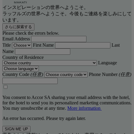
インスピレーションの世界へようこそ。
ラッフルズの世界へようこそ。今後もご連絡を楽しみにして
います。
さらに探索する
Please check the errors below.
Email Address
Title
First Name
Last
Name
Country of Residence
Language
Country Code
(任意)
Phone Number
(任意)
You consent to Accor SA sharing your email address with the hotel,
for the hotel to send you its personalized marketing communications.
You may unsubscribe at any time.
More information
An error has occurred. Please try again later.
SIGN ME UP