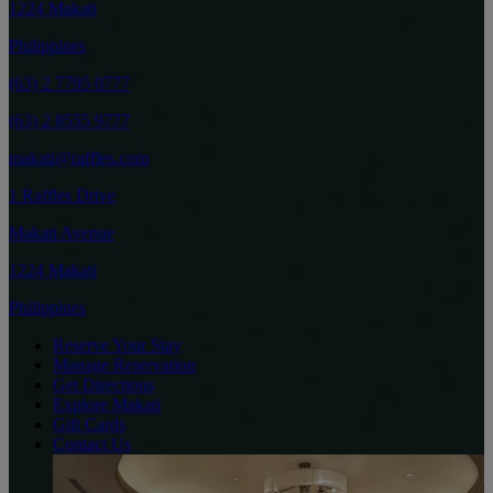
1224 Makati
Philippines
(63) 2 7795 0777
(63) 2 8555 9777
makati@raffles.com
1 Raffles Drive
Makati Avenue
1224 Makati
Philippines
Reserve Your Stay
Manage Reservation
Get Directions
Explore Makati
Gift Cards
Contact Us