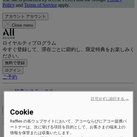
Policy
and
Terms of Service
apply.
アカウント
アカウント
Close menu
ロイヤルティプログラム
今すぐ登録して、滞在ごとに節約し、限定特典をお楽しみく
ださい。
無料で登録
ログイン
ご予約
特典とステータス
ポイントを獲得して交換する
許可せずに続行する →
Cookie
Close menu
Xxxx Xxxxxxxxx
Raffles の各ウェブサイトにおいて、アコーならびにアコー提携パ
XXXXXX X XXXXXXXX X
ートナーは、次に挙げる項目を目的として、お客さまの端末上の
情報を保管または収集いたします。