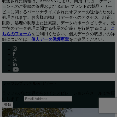
収集された情報は、Accor SA により、商用コミュニケーシ
ョンへのご登録の管理および Raffles ブランドの製品・サー
ビスに関するパーソナライズされたオファーの送信のために
処理されます。お客様の権利（データへのアクセス、訂正、
削除、処理の制限または異議、データのポータビリティ、死
亡後のデータ処理に関する指示の定義）を行使するには、
こ
ちらのフォーム
をご利用ください。個人データの取扱いの詳
細については、
個人データ保護憲章
をご参照ください。
ラッフルズ ホテル＆リゾート
ラッフルズの世界からのインスピレーションをメールでお届
けします：
登録