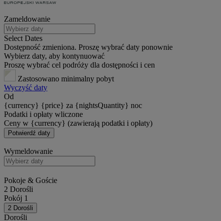
Zameldowanie
Select Dates
Dostępność zmieniona. Proszę wybrać daty ponownie
Wybierz daty, aby kontynuować
Proszę wybrać cel podróży dla dostępności i cen
Zastosowano minimalny pobyt
Wyczyść daty
Od
{currency} {price} za {nightsQuantity} noc
Podatki i opłaty wliczone
Ceny w {currency} (zawierają podatki i opłaty)
Potwierdź daty
Wymeldowanie
Pokoje & Goście
2 Dorośli
Pokój 1
2 Dorośli
Dorośli