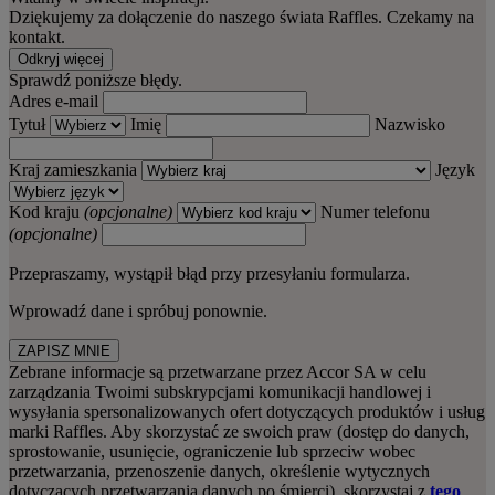
Dziękujemy za dołączenie do naszego świata Raffles. Czekamy na
kontakt.
Odkryj więcej
Sprawdź poniższe błędy.
Adres e‑mail
Tytuł
Imię
Nazwisko
Kraj zamieszkania
Język
Kod kraju
(opcjonalne)
Numer telefonu
(opcjonalne)
Przepraszamy, wystąpił błąd przy przesyłaniu formularza.
Wprowadź dane i spróbuj ponownie.
ZAPISZ MNIE
Zebrane informacje są przetwarzane przez Accor SA w celu
zarządzania Twoimi subskrypcjami komunikacji handlowej i
wysyłania spersonalizowanych ofert dotyczących produktów i usług
marki Raffles. Aby skorzystać ze swoich praw (dostęp do danych,
sprostowanie, usunięcie, ograniczenie lub sprzeciw wobec
przetwarzania, przenoszenie danych, określenie wytycznych
dotyczących przetwarzania danych po śmierci), skorzystaj z
tego