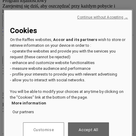
Program lojalnościowy
Zarejestruj się dziś, aby oszczędzać przy każdym pobycie i
korzystać z wyjątkowych korzyści.
Continue without Accepting →
Zarejestruj się za darmo
LOGOWANIE
Cookies
Twoje rezerwacje
On the Raffles websites,
Accor and its partners
wish to store or
Korzyści i status
retrieve information on your device in order to :
Zbieraj i wymieniaj punkty
- operate the websites and provide you with the services you
request (these cannot be rejected)
Close menu
- enhance and customize website functionalities
Xxxx Xxxxxxxxx
- measure website audience and performance
XXXXXX X XXXXXXXX X
- profile your interests to provide you with relevant advertising
- allow you to interact with social networks.
You will be able to modify your choices at any time by clicking on
xxxxxxxx
the "Cookies" link at the bottom of the page.
Valid until
xx/xx/xxxx
More information
Punkty w programie nagród
XXX
pts
Our partners
Twoje konto lojalnościowe
Twoje rezerwacje
Customise
Accept All