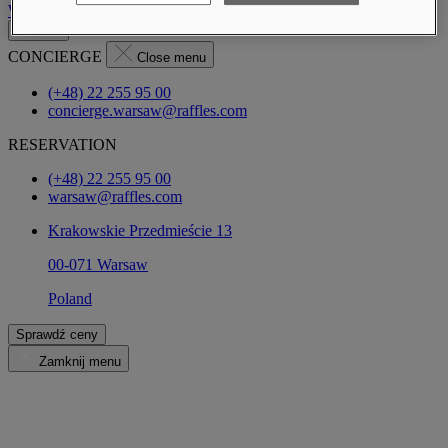
Wylogowywanie
Kontakt
CONCIERGE
Close menu
(+48) 22 255 95 00
concierge.warsaw@raffles.com
RESERVATION
(+48) 22 255 95 00
warsaw@raffles.com
Krakowskie Przedmieście 13
00-071 Warsaw
Poland
Sprawdź ceny
Zamknij menu