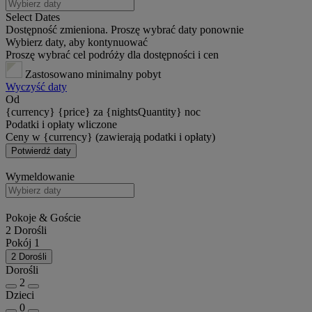
Select Dates
Dostępność zmieniona. Proszę wybrać daty ponownie
Wybierz daty, aby kontynuować
Proszę wybrać cel podróży dla dostępności i cen
Zastosowano minimalny pobyt
Wyczyść daty
Od
{currency} {price} za {nightsQuantity} noc
Podatki i opłaty wliczone
Ceny w {currency} (zawierają podatki i opłaty)
Potwierdź daty
Wymeldowanie
Pokoje & Goście
2 Dorośli
Pokój 1
2 Dorośli
Dorośli
2
Dzieci
0