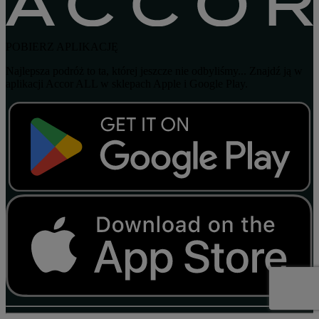
POBIERZ APLIKACJĘ
Najlepsza podróż to ta, której jeszcze nie odbyliśmy... Znajdź ją w
aplikacji Accor ALL w sklepach Apple i Google Play.