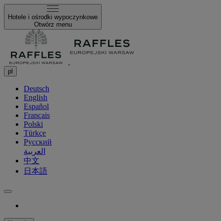
Hotele i ośrodki wypoczynkowe
Otwórz menu
pl
Deutsch
English
Español
Français
Polski
Türkçe
Русский
العربية
中文
日本語