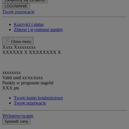
Zarejestruj się za darmo
LOGOWANIE
Twoje rezerwacje
Korzyści i status
Zbieraj i wymieniaj punkty
Close menu
Xxxx Xxxxxxxxx
XXXXXX X XXXXXXXX X
xxxxxxxx
Valid until
xx/xx/xxxx
Punkty w programie nagród
XXX
pts
Twoje konto lojalnościowe
Twoje rezerwacje
Wylogowywanie
Sprawdź ceny