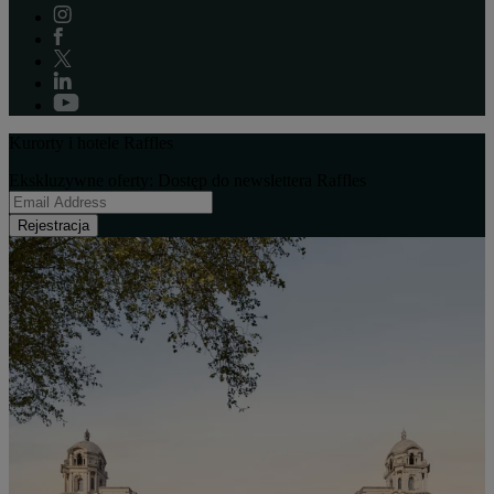
Kurorty i hotele Raffles
Ekskluzywne oferty: Dostęp do newslettera Raffles
Rejestracja