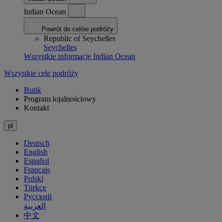
Indian Ocean
Powrót do celów podróży
Republic of Seychelles
Seychelles
Wszystkie informacje Indian Ocean
Wszystkie cele podróży
Butik
Program lojalnościowy
Kontakt
pl
Deutsch
English
Español
Français
Polski
Türkçe
Русский
العربية
中文