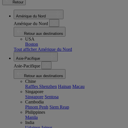
Retour
Amérique du Nord
Amérique du Nord
Retour aux destinations
USA
Boston
Tout afficher Amérique du Nord
Asie-Pacifique
Asie-Pacifique
Retour aux destinations
Chine
Raffles Shenzhen
Hainan
Macau
Singapore
Singapore
Sentosa
Cambodia
Phnom Penh
Siem Reap
Philippines
Manila
India
Udaipur
Jaipur