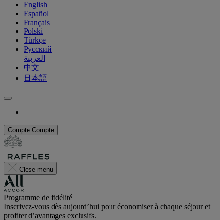
English
Español
Français
Polski
Türkçe
Русский
العربية
中文
日本語
Compte
Compte
Close menu
Programme de fidélité
Inscrivez-vous dès aujourd’hui pour économiser à chaque séjour et
profiter d’avantages exclusifs.