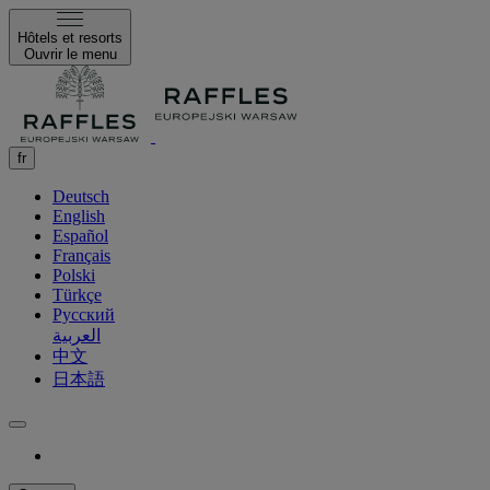
Hôtels et resorts
Ouvrir le menu
fr
Deutsch
English
Español
Français
Polski
Türkçe
Русский
العربية
中文
日本語