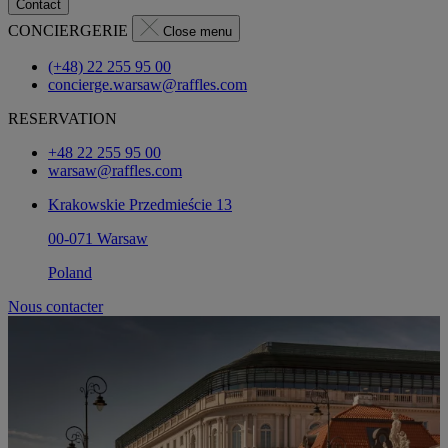
Contact
CONCIERGERIE
Close menu
(+48) 22 255 95 00
concierge.warsaw@raffles.com
RESERVATION
+48 22 255 95 00
warsaw@raffles.com
Krakowskie Przedmieście 13
00-071 Warsaw
Poland
Nous contacter