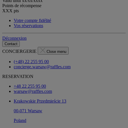
Valid until
xx/xx/xxxx
Points de récompense
XXX
pts
Votre compte fidélité
Vos réservations
Déconnexion
Contact
CONCIERGERIE
Close menu
(+48) 22 255 95 00
concierge.warsaw@raffles.com
RESERVATION
+48 22 255 95 00
warsaw@raffles.com
Krakowskie Przedmieście 13
00-071 Warsaw
Poland