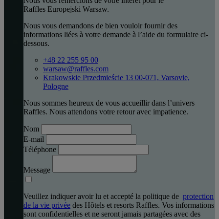
Nous vous remercions de votre intérêt pour le
Raffles Europejski Warsaw.
Nous vous demandons de bien vouloir fournir des
informations liées à votre demande à l’aide du formulaire ci-
dessous.
+48 22 255 95 00
warsaw@raffles.com
Krakowskie Przedmieście 13 00-071, Varsovie,
Pologne
Nous sommes heureux de vous accueillir dans l’univers
Raffles. Nous attendons votre retour avec impatience.
Nom
E-mail
Téléphone
Message
Veuillez indiquer avoir lu et accepté la politique de
protection
de la vie privée
des Hôtels et resorts Raffles. Vos informations
sont confidentielles et ne seront jamais partagées avec des