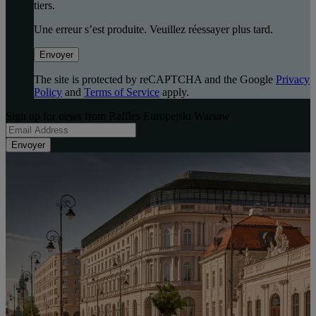
tiers.
Une erreur s’est produite. Veuillez réessayer plus tard.
Envoyer
The site is protected by reCAPTCHA and the Google
Privacy
Policy
and
Terms of Service
apply.
Sign up for news from Raffles Europejski Warsaw
Envoyer