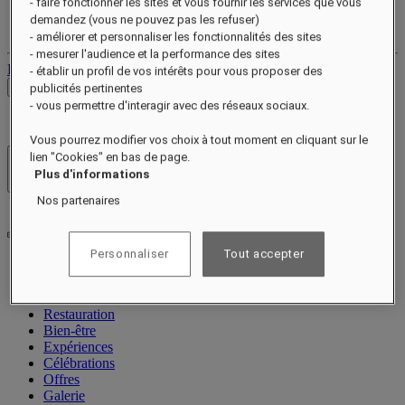
- faire fonctionner les sites et vous fournir les services que vous
Votre compte fidélité
demandez (vous ne pouvez pas les refuser)
Vos réservations
- améliorer et personnaliser les fonctionnalités des sites
- mesurer l'audience et la performance des sites
Déconnexion
- établir un profil de vos intérêts pour vous proposer des
Voir les tarifs
publicités pertinentes
- vous permettre d'interagir avec des réseaux sociaux.
Vous pourrez modifier vos choix à tout moment en cliquant sur le
lien "Cookies" en bas de page.
Hôtels et resorts
Plus d'informations
Ouvrir le menu
Nos partenaires
Personnaliser
Tout accepter
À propos
Chambres et suites
Restauration
Bien-être
Expériences
Célébrations
Offres
Galerie