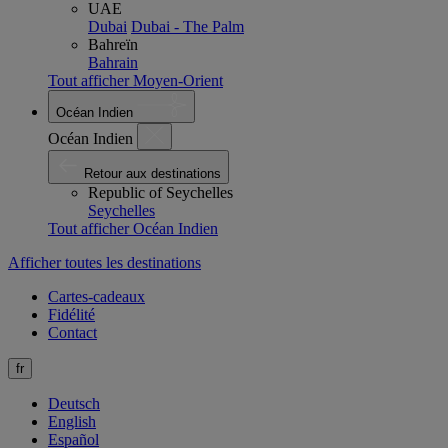
UAE
Dubai
Dubai - The Palm
Bahreïn
Bahrain
Tout afficher Moyen-Orient
Océan Indien
Océan Indien
Retour aux destinations
Republic of Seychelles
Seychelles
Tout afficher Océan Indien
Afficher toutes les destinations
Cartes-cadeaux
Fidélité
Contact
fr
Deutsch
English
Español