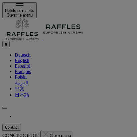
Hôtels et resorts
Ouvrir le menu
fr
Deutsch
English
Español
Français
Polski
العربية
中文
日本語
Contact
CONCIERGERIE
Close menu