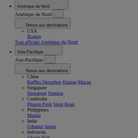
Amérique du Nord
Amérique du Nord
Retour aux destinations
USA
Boston
Tout afficher Amérique du Nord
Asie-Pacifique
Asie-Pacifique
Retour aux destinations
Chine
Raffles Shenzhen
Hainan
Macau
Singapore
Singapore
Sentosa
Cambodia
Phnom Penh
Siem Reap
Philippines
Manila
India
Udaipur
Jaipur
Indonesia
Jakarta
Bali