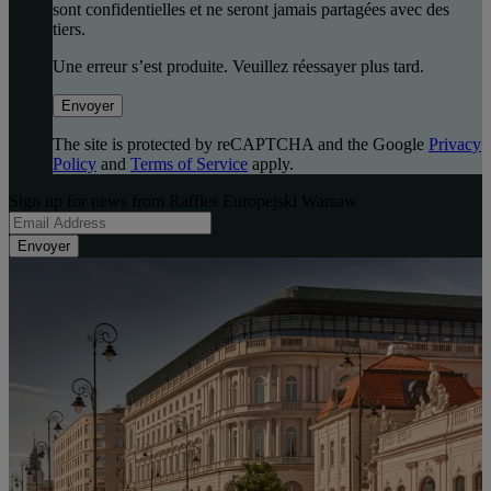
sont confidentielles et ne seront jamais partagées avec des
tiers.
Une erreur s’est produite. Veuillez réessayer plus tard.
Envoyer
The site is protected by reCAPTCHA and the Google
Privacy
Policy
and
Terms of Service
apply.
Sign up for news from Raffles Europejski Warsaw
Envoyer