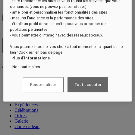
- faire fonctionner les sites et vous fournir les services que vous
demandez (vous ne pouvez pas les refuser)
Déconnexion
- améliorer et personnaliser les fonctionnalités des sites
- mesurer l'audience et la performance des sites
Voir les tarifs
- établir un profil de vos intérêts pour vous proposer des
publicités pertinentes
- vous permettre d'interagir avec des réseaux sociaux.
Hôtels et resorts
Vous pourrez modifier vos choix à tout moment en cliquant sur le
Ouvrir le menu
lien "Cookies" en bas de page.
Plus d'informations
Nos partenaires
À propos
Personnaliser
Tout accepter
Chambres et suites
Restauration
Bien-être
Expériences
Célébrations
Offres
Galerie
Carte-cadeau