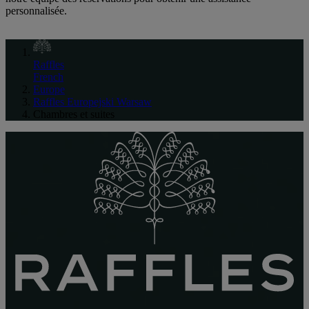
personnalisée.
Raffles
French
Europe
Raffles Europejski Warsaw
Chambres et suites