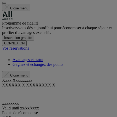
Close menu
Programme de fidélité
Inscrivez-vous dès aujourd’hui pour économiser à chaque séjour et
profiter d’avantages exclusifs.
Inscription gratuite
CONNEXION
Vos réservations
Avantages et statut
Gagnez et échangez des points
Close menu
Xxxx Xxxxxxxxx
XXXXXX X XXXXXXXX X
xxxxxxxx
Valid until
xx/xx/xxxx
Points de récompense