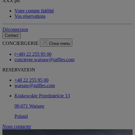
XXX
pts
Votre compte fidélité
Vos réservations
Déconnexion
Contact
CONCIERGERIE
Close menu
(+48) 22 255 95 00
concierge.warsaw@raffles.com
RESERVATION
+48 22 255 95 00
warsaw@raffles.com
Krakowskie Przedmieście 13
00-071 Warsaw
Poland
Nous contacter