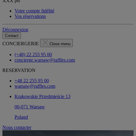
XXX
pts
Votre compte fidélité
Vos réservations
Déconnexion
Contact
CONCIERGERIE
Close menu
(+48) 22 255 95 00
concierge.warsaw@raffles.com
RESERVATION
+48 22 255 95 00
warsaw@raffles.com
Krakowskie Przedmieście 13
00-071 Warsaw
Poland
Nous contacter