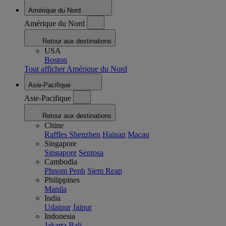
Amérique du Nord
Amérique du Nord
Retour aux destinations
USA
Boston
Tout afficher Amérique du Nord
Asie-Pacifique
Asie-Pacifique
Retour aux destinations
Chine
Raffles Shenzhen
Hainan
Macau
Singapore
Singapore
Sentosa
Cambodia
Phnom Penh
Siem Reap
Philippines
Manila
India
Udaipur
Jaipur
Indonesia
Jakarta
Bali