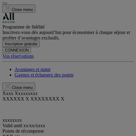
Close menu
Programme de fidélité
Inscrivez-vous dès aujourd’hui pour économiser à chaque séjour et
profiter d’avantages exclusifs.
Inscription gratuite
CONNEXION
Vos réservations
Avantages et statut
Gagnez et échangez des points
Close menu
Xxxx Xxxxxxxxx
XXXXXX X XXXXXXXX X
xxxxxxxx
Valid until
xx/xx/xxxx
Points de récompense