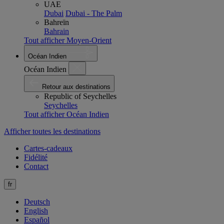
UAE
Dubai
Dubai - The Palm
Bahreïn
Bahrain
Tout afficher Moyen-Orient
Océan Indien
Océan Indien
Retour aux destinations
Republic of Seychelles
Seychelles
Tout afficher Océan Indien
Afficher toutes les destinations
Cartes-cadeaux
Fidélité
Contact
fr
Deutsch
English
Español