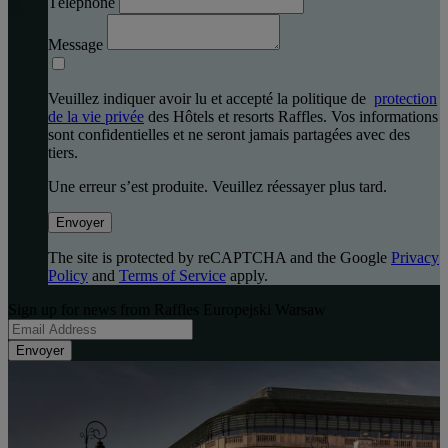
Téléphone
Message
Veuillez indiquer avoir lu et accepté la politique de
protection
de la vie privée
des Hôtels et resorts Raffles. Vos informations
sont confidentielles et ne seront jamais partagées avec des
tiers.
Une erreur s’est produite. Veuillez réessayer plus tard.
Envoyer
The site is protected by reCAPTCHA and the Google
Privacy
Policy
and
Terms of Service
apply.
Sign up for news from Raffles Europejski Warsaw
Envoyer