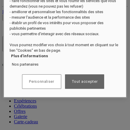
- faire fonctionner les sites et vous fournir les services que vous
demandez (vous ne pouvez pas les refuser)
Déconnexion
- améliorer et personnaliser les fonctionnalités des sites
- mesurer l'audience et la performance des sites
Voir les tarifs
- établir un profil de vos intérêts pour vous proposer des
publicités pertinentes
- vous permettre d'interagir avec des réseaux sociaux.
Hôtels et resorts
Vous pourrez modifier vos choix à tout moment en cliquant sur le
Ouvrir le menu
lien "Cookies" en bas de page.
Plus d'informations
Nos partenaires
À propos
Personnaliser
Tout accepter
Chambres et suites
Restauration
Bien-être
Expériences
Célébrations
Offres
Galerie
Carte-cadeau