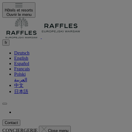
Hôtels et resorts
Ouvrir le menu
fr
Deutsch
English
Español
Français
Polski
العربية
中文
日本語
Contact
CONCIERGERIE
Close menu