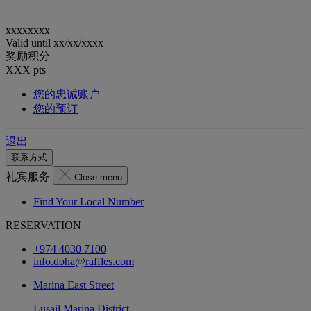
xxxxxxxx
Valid until
xx/xx/xxxx
奖励积分
XXX
pts
您的忠诚账户
您的预订
退出
联系方式
礼宾服务
Close menu
Find Your Local Number
RESERVATION
+974 4030 7100
info.doha@raffles.com
Marina East Street
Lusail Marina District