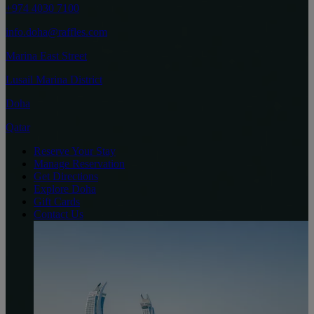
+974 4030 7100
info.doha@raffles.com
Marina East Street
Lusail Marina District
Doha
Qatar
Reserve Your Stay
Manage Reservation
Get Directions
Explore Doha
Gift Cards
Contact Us