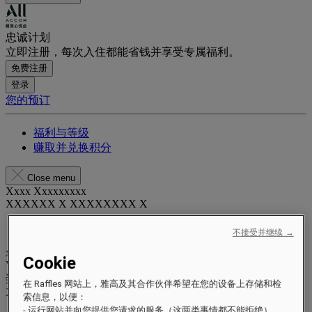
忠诚计划
立即注册，每次入住都能省钱并享受专属福利。
免费注册
登录
您的预订
福利与等级
赚取并兑换积分
Close menu
Xxxx Xxxxxxxxx
XXXXXX X XXXXXXXX X
不接受并继续 →
xxxxxxxx
Cookie
Valid until
xx/xx/xxxx
奖励积分
在 Raffles 网站上，雅高及其合作伙伴希望在您的设备上存储和检
XXX
pts
索信息，以便：
- 运行网站并向您提供您请求的服务（这两类事情都不能拒绝）