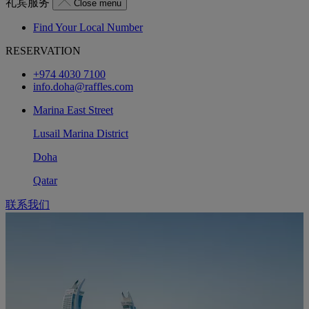
礼宾服务
Close menu
Find Your Local Number
RESERVATION
+974 4030 7100
info.doha@raffles.com
Marina East Street
Lusail Marina District
Doha
Qatar
联系我们