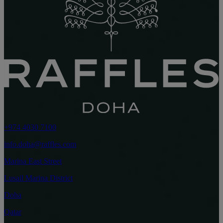
+974 4030 7100
info.doha@raffles.com
Marina East Street
Lusail Marina District
Doha
Qatar