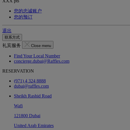
XXX
pts
您的忠诚账户
您的预订
退出
联系方式
礼宾服务
Close menu
Find Your Local Number
concierge.dubai@Raffles.com
RESERVATION
(971) 4 324 8888
dubai@raffles.com
Sheikh Rashid Road
Wafi
121800 Dubai
United Arab Emirates