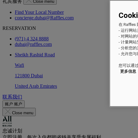
礼宾服务
Close menu
Find Your Local Number
Cook
concierge.dubai@Raffles.com
在 Raf
RESERVATION
- 运行网
- 对网站
(971) 4 324 8888
- 计量网
dubai@raffles.com
- 分析您
- 允许您
Sheikh Rashid Road
Wafi
您可以通过
更多信息
121800 Dubai
United Arab Emirates
联系我们
账户
账户
Close menu
忠诚计划
立即注册，每次入住都能省钱并享受专属福利。