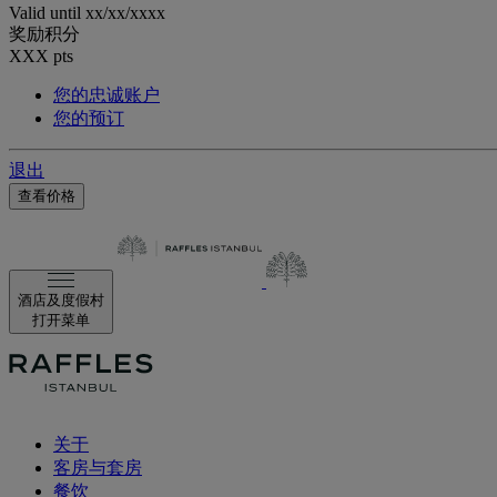
Valid until
xx/xx/xxxx
奖励积分
XXX
pts
您的忠诚账户
您的预订
退出
查看价格
酒店及度假村
打开菜单
关于
客房与套房
餐饮