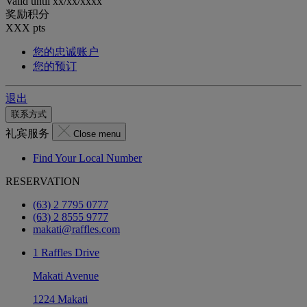
Valid until
xx/xx/xxxx
奖励积分
XXX
pts
您的忠诚账户
您的预订
退出
联系方式
礼宾服务
Close menu
Find Your Local Number
RESERVATION
(63) 2 7795 0777
(63) 2 8555 9777
makati@raffles.com
1 Raffles Drive
Makati Avenue
1224 Makati