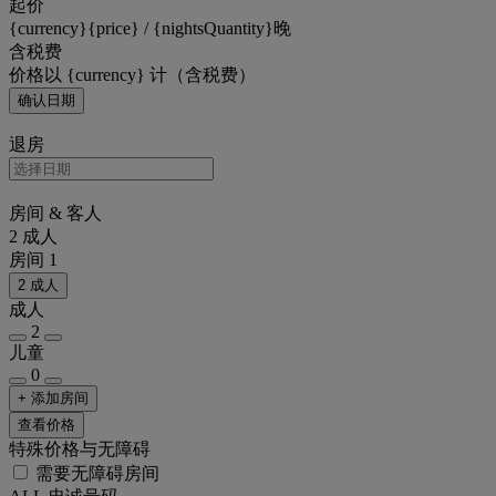
起价
{currency}{price} / {nightsQuantity}晚
含税费
价格以 {currency} 计（含税费）
确认日期
退房
房间 & 客人
2 成人
房间 1
2 成人
成人
2
儿童
0
+ 添加房间
查看价格
特殊价格与无障碍
需要无障碍房间