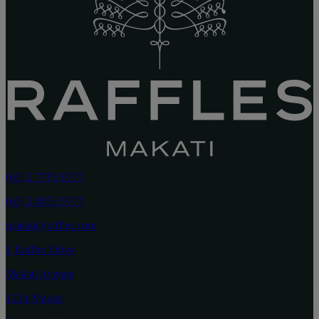
(63) 2 7795 0777
(63) 2 8555 9777
makati@raffles.com
1 Raffles Drive
Makati Avenue
1224 Makati