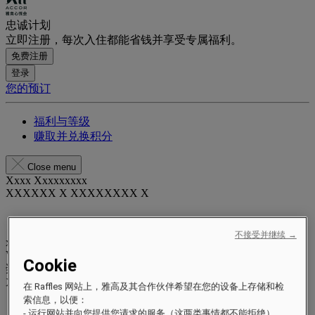
忠诚计划
立即注册，每次入住都能省钱并享受专属福利。
免费注册
登录
您的预订
福利与等级
赚取并兑换积分
Close menu
Xxxx Xxxxxxxxx
XXXXXX X XXXXXXXX X
不接受并继续 →
xxxxxxxx
Valid until
xx/xx/xxxx
Cookie
奖励积分
XXX
pts
在 Raffles 网站上，雅高及其合作伙伴希望在您的设备上存储和检
索信息，以便：
您的忠诚账户
- 运行网站并向您提供您请求的服务（这两类事情都不能拒绝）