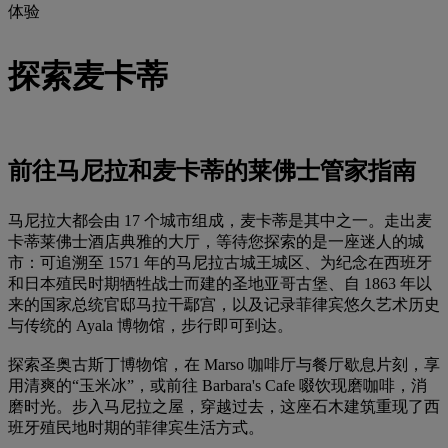
体验
探索麦卡蒂
前往马尼拉和麦卡蒂的莱佛士管家指南
马尼拉大都会由 17 个城市组成，麦卡蒂是其中之一。走出麦
卡蒂莱佛士酒店典雅的大厅，等待您探索的是一座迷人的城
市：可追溯至 1571 年的马尼拉古城王城区、为纪念在西班牙
和日本殖民时期牺牲战士而建的圣地亚哥古堡、自 1863 年以
来的国家总统官邸马拉干鄢宫，以及记录菲律宾悠久艺术历史
与传统的 Ayala 博物馆，步行即可到达。
探索圣奥古斯丁博物馆，在 Marso 咖啡厅与餐厅歇息片刻，享
用清爽的“玉米冰”，或前往 Barbara's Cafe 啜饮现磨咖啡，消
磨时光。步入马尼拉之屋，穿越过去，这座石木建筑重现了西
班牙殖民地时期的菲律宾生活方式。