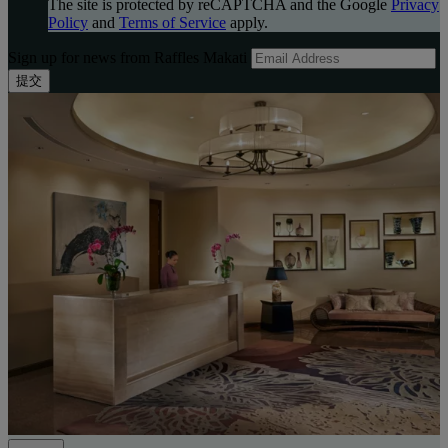
The site is protected by reCAPTCHA and the Google
Privacy
Policy
and
Terms of Service
apply.
Sign up for news from Raffles Makati
提交