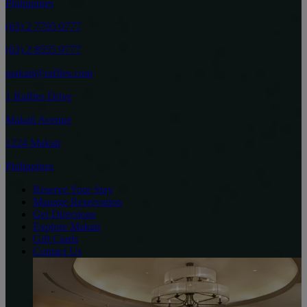
Philippines
(63) 2 7795 0777
(63) 2 8555 9777
makati@raffles.com
1 Raffles Drive
Makati Avenue
1224 Makati
Philippines
Reserve Your Stay
Manage Reservation
Get Directions
Explore Makati
Gift Cards
Contact Us