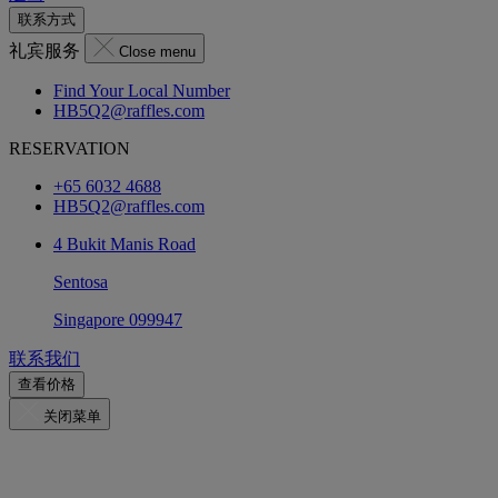
联系方式
礼宾服务
Close menu
Find Your Local Number
HB5Q2@raffles.com
RESERVATION
+65 6032 4688
HB5Q2@raffles.com
4 Bukit Manis Road
Sentosa
Singapore 099947
联系我们
查看价格
关闭菜单