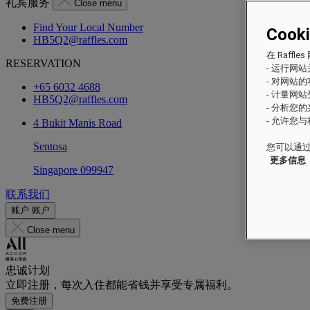
礼宾服务
Close menu
Find Your Local Number
Cook
HB5Q2@raffles.com
在 Raf
RESERVATION
- 运行网
- 对网站
+65 6032 4688
- 计量网
HB5Q2@raffles.com
- 分析您
- 允许您
4 Bukit Manis Road
Sentosa
您可以通过
更多信息
Singapore 099947
联系我们
账户
账户
Close menu
忠诚计划
立即注册，每次入住都能省钱并享受专属福利。
免费注册