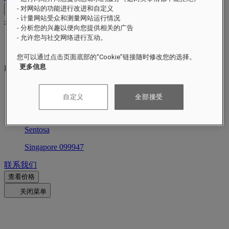
- 对网站的功能进行改进和自定义
联系方式
- 计量网站受众和测量网站运行情况
礼宾服务
Close menu
- 分析您的兴趣以便向您提供相关的广告
- 允许您与社交网络进行互动。
Find Your Local Number
HB5Q2@raffles.com
您可以通过点击页面底部的“Cookie”链接随时修改您的选择。
更多信息
RESERVATION
+65 6032 4688
HB5Q2@raffles.com
自定义
全部接受
4 Bukit Manis Road
Sentosa
Singapore 099947
联系我们
查看价格
关闭菜单