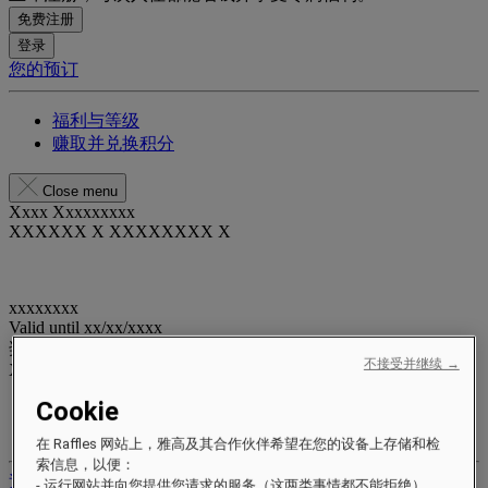
免费注册
登录
您的预订
福利与等级
赚取并兑换积分
Close menu
Xxxx Xxxxxxxxx
XXXXXX X XXXXXXXX X
xxxxxxxx
Valid until
xx/xx/xxxx
奖励积分
不接受并继续 →
XXX
pts
Cookie
您的忠诚账户
您的预订
在 Raffles 网站上，雅高及其合作伙伴希望在您的设备上存储和检
索信息，以便：
退出
- 运行网站并向您提供您请求的服务（这两类事情都不能拒绝）