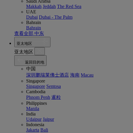
Saudi Arabia
Makkah
Jeddah
The Red Sea
UAE
Dubai
Dubai - The Palm
Bahrain
Bahrain
查看全部 中东
亚太地区
亚太地区
返回目的地
中国
深圳鹏瑞莱佛士酒店
海南
Macau
Singapore
Singapore
Sentosa
Cambodia
Phnom Penh
暹粒
Philippines
Manila
India
Udaipur
Jaipur
Indonesia
Jakarta
Bali