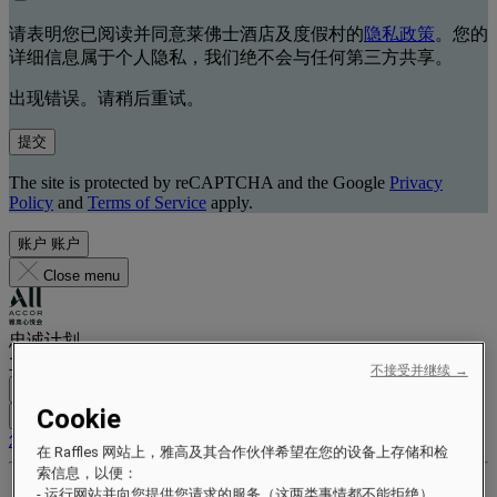
请表明您已阅读并同意莱佛士酒店及度假村的
隐私政策
。您的
详细信息属于个人隐私，我们绝不会与任何第三方共享。
出现错误。请稍后重试。
提交
The site is protected by reCAPTCHA and the Google
Privacy
Policy
and
Terms of Service
apply.
账户
账户
Close menu
忠诚计划
立即注册，每次入住都能省钱并享受专属福利。
不接受并继续 →
免费注册
Cookie
登录
您的预订
在 Raffles 网站上，雅高及其合作伙伴希望在您的设备上存储和检
索信息，以便：
福利与等级
- 运行网站并向您提供您请求的服务（这两类事情都不能拒绝）