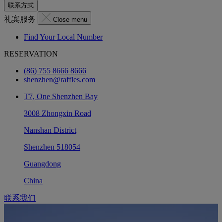
联系方式
礼宾服务
Close menu
Find Your Local Number
RESERVATION
(86) 755 8666 8666
shenzhen@raffles.com
T7, One Shenzhen Bay
3008 Zhongxin Road
Nanshan District
Shenzhen 518054
Guangdong
China
联系我们