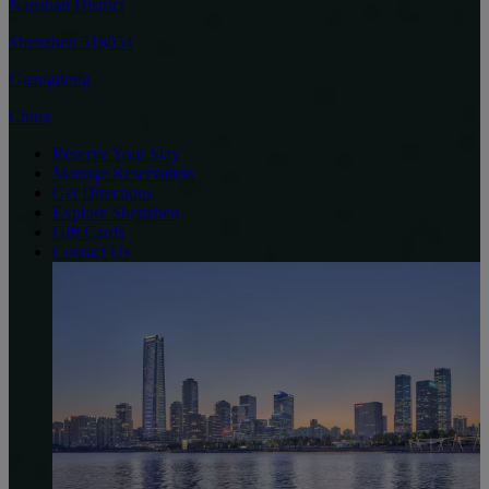
Nanshan District
Shenzhen 518054
Guangdong
China
Reserve Your Stay
Manage Reservation
Get Directions
Explore Shenzhen
Gift Cards
Contact Us