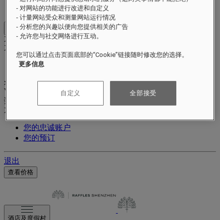
赚取并兑换积分
- 对网站的功能进行改进和自定义
- 计量网站受众和测量网站运行情况
- 分析您的兴趣以便向您提供相关的广告
Close menu
- 允许您与社交网络进行互动。
Xxxx Xxxxxxxxx
XXXXXX X XXXXXXXX X
您可以通过点击页面底部的“Cookie”链接随时修改您的选择。
更多信息
xxxxxxxx
Valid until
xx/xx/xxxx
自定义
全部接受
奖励积分
XXX
pts
您的忠诚账户
您的预订
退出
查看价格
酒店及度假村