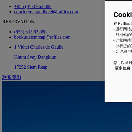
+855 (0)63 963 888
concierge.grandhotel@raffles.com
Cook
RESERVATION
在 Raf
- 运行网
(855) 63 963 888
- 对网站
bookus.siemreap@raffles.com
- 计量网
- 分析您
1 Vithei Charles de Gaulle
- 允许您
Khum Svay Dangkum
您可以通过
17252 Siem Reap
更多信息
联系我们