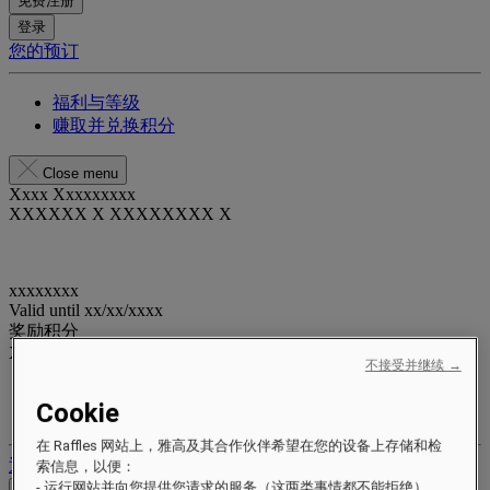
免费注册
登录
您的预订
福利与等级
赚取并兑换积分
Close menu
Xxxx Xxxxxxxxx
XXXXXX X XXXXXXXX X
xxxxxxxx
Valid until
xx/xx/xxxx
奖励积分
XXX
pts
不接受并继续 →
您的忠诚账户
Cookie
您的预订
在 Raffles 网站上，雅高及其合作伙伴希望在您的设备上存储和检
退出
索信息，以便：
- 运行网站并向您提供您请求的服务（这两类事情都不能拒绝）