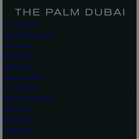
(971) 4248 8888
info.thepalm@raffles.com
West Crescent
Palm Jumeirah
212484 Dubai
United Arab Emirates
(971) 4248 8888
info.thepalm@raffles.com
West Crescent
Palm Jumeirah
212484 Dubai