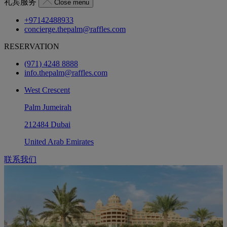
礼宾服务
Close menu
+97142488933
concierge.thepalm@raffles.com
RESERVATION
(971) 4248 8888
info.thepalm@raffles.com
West Crescent
Palm Jumeirah
212484 Dubai
United Arab Emirates
联系我们