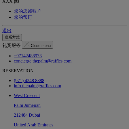
XXX
pts
您的忠诚账户
您的预订
退出
联系方式
礼宾服务
Close menu
+97142488933
concierge.thepalm@raffles.com
RESERVATION
(971) 4248 8888
info.thepalm@raffles.com
West Crescent
Palm Jumeirah
212484 Dubai
United Arab Emirates