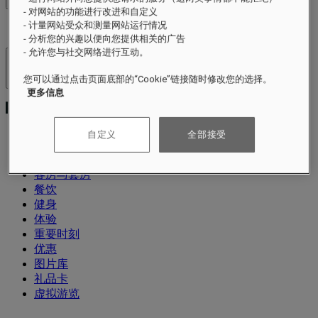
查看价格
- 对网站的功能进行改进和自定义
- 计量网站受众和测量网站运行情况
- 分析您的兴趣以便向您提供相关的广告
- 允许您与社交网络进行互动。
酒店及度假村
您可以通过点击页面底部的“Cookie”链接随时修改您的选择。
打开菜单
更多信息
自定义
全部接受
关于
客房与套房
餐饮
健身
体验
重要时刻
优惠
图片库
礼品卡
虚拟游览