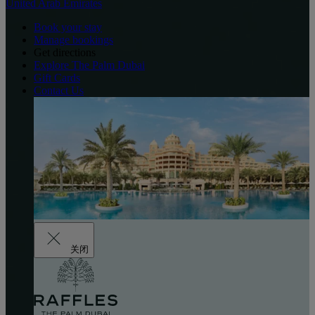
United Arab Emirates
Book your stay
Manage bookings
Get directions
Explore The Palm Dubai
Gift Cards
Contact Us
关闭