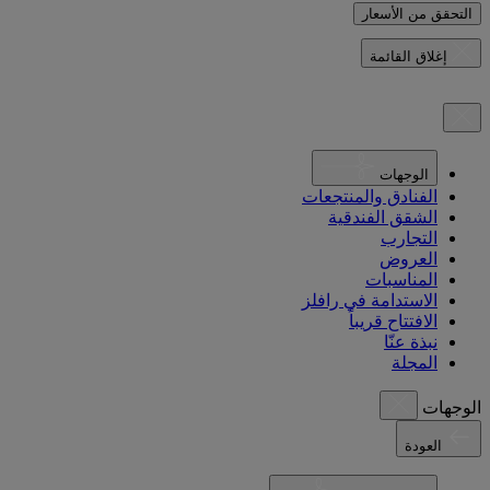
التحقق من الأسعار
إغلاق القائمة
الوجهات
الفنادق والمنتجعات
الشقق الفندقية
التجارب
العروض
المناسبات
الاستدامة في رافلز
الافتتاح قريباً
نبذة عنّا
المجلة
الوجهات
العودة