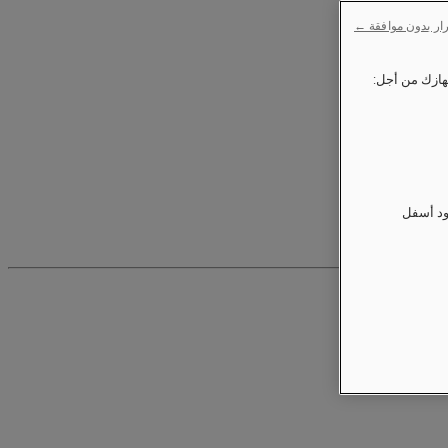
ار بدون موافقة ←
ود أسفل