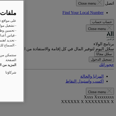
اتصل
Close menu
ملفات 
Find Your Local Number
على مواقع Raffles على الويب، ترغب Accor وشركاؤها في تخزين المعلومات أو استردادها على جهازك من أجل:
حساب
حساب
- تشغيل مواق
Close menu
- تحسين وظا
- قياس أعداد
- تحديد اهتم
برنامج الولاء
- السماح لك 
سجّل اليوم لتوفير المال في كل إقامة والاستفادة من المزايا الحصرية.
سجّل مجانًا
ستتمكن من ت
تسجيل الدخول
الصفحة.
حجوزاتك
المزيد من ا
شركاؤنا
المزايا والحالة
اكسب واستبدل النقاط
Close menu
Xxxx Xxxxxxxxx
XXXXXX X XXXXXXXX X