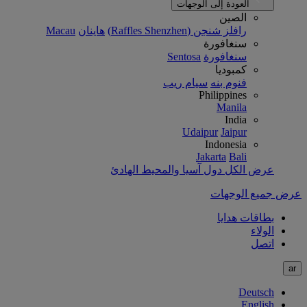
العودة إلى الوجهات
الصين
رافلز شنجن (Raffles Shenzhen)
هاينان
Macau
سنغافورة
سنغافورة
Sentosa
كمبوديا
فنوم بنه
سيام ريب
Philippines
Manila
India
Udaipur
Jaipur
Indonesia
Jakarta
Bali
عرض الكل دول آسيا والمحيط الهادئ
عرض جميع الوجهات
بطاقات هدايا
الولاء
اتصل
ar
Deutsch
English