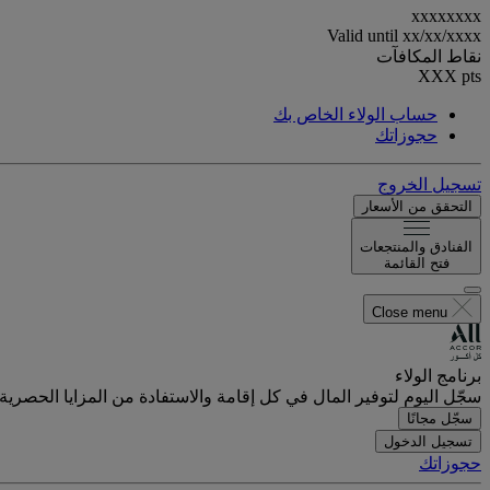
xxxxxxxx
Valid until
xx/xx/xxxx
نقاط المكافآت
XXX
pts
حساب الولاء الخاص بك
حجوزاتك
تسجيل الخروج
التحقق من الأسعار
الفنادق والمنتجعات
فتح القائمة
Close menu
برنامج الولاء
سجّل اليوم لتوفير المال في كل إقامة والاستفادة من المزايا الحصرية.
سجّل مجانًا
تسجيل الدخول
حجوزاتك