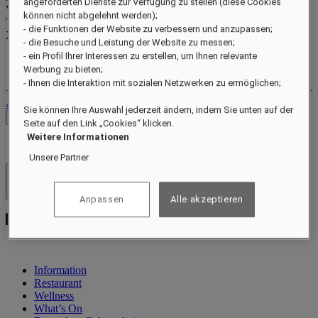
angeforderten Dienste zur Verfügung zu stellen (diese Cookies
Valid until
xx/xx/xxxx
können nicht abgelehnt werden);
Treuepunkte
- die Funktionen der Website zu verbessern und anzupassen;
XXX
pts
- die Besuche und Leistung der Website zu messen;
- ein Profil Ihrer Interessen zu erstellen, um Ihnen relevante
Ihr Treuekonto
Werbung zu bieten;
Ihre Buchungen
- Ihnen die Interaktion mit sozialen Netzwerken zu ermöglichen;
Abmelden
Sie können Ihre Auswahl jederzeit ändern, indem Sie unten auf der
Preise prüfen
Seite auf den Link „Cookies“ klicken.
Weitere Informationen
Unsere Partner
Hotels und Resorts
Menü öffnen
Anpassen
Alle akzeptieren
Information
Restaurant
Wellness
What’s On