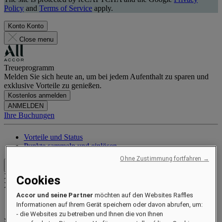
Policy
and
Terms of Service
apply.
Konto
Konto
Close menu
Treueprogramm
Melden Sie sich heute an, um bei jedem Aufenthalt zu sparen und
exklusive Vorteile zu genießen.
Kostenlos anmelden
ANMELDEN
Ihre Buchungen
Vorteile und Status
Punkte sammeln und einlösen
Ohne Zustimmung fortfahren →
Close menu
Xxxx Xxxxxxxxx
Cookies
XXXXXX X XXXXXXXX X
Accor und seine Partner
möchten auf den Websites Raffles
Informationen auf Ihrem Gerät speichern oder davon abrufen, um:
- die Websites zu betreiben und Ihnen die von Ihnen
xxxxxxxx