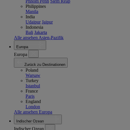
Phnom Penh
Siem Reap
Philippines
Manila
India
Udaipur
Jaipur
Indonesia
Bali
Jakarta
Alle ansehen Asien-Pazifik
Europa
Europa
Zurück zu Destinationen
Poland
Warsaw
Turkey
Istanbul
France
Paris
England
London
Alle ansehen Europa
Indischer Ozean
Indischer Ozean