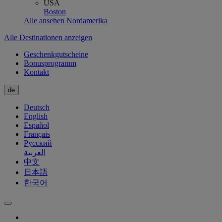
USA
Boston
Alle ansehen Nordamerika
Alle Destinationen anzeigen
Geschenkgutscheine
Bonusprogramm
Kontakt
de
Deutsch
English
Español
Français
Русский
العربية
中文
日本語
한국어