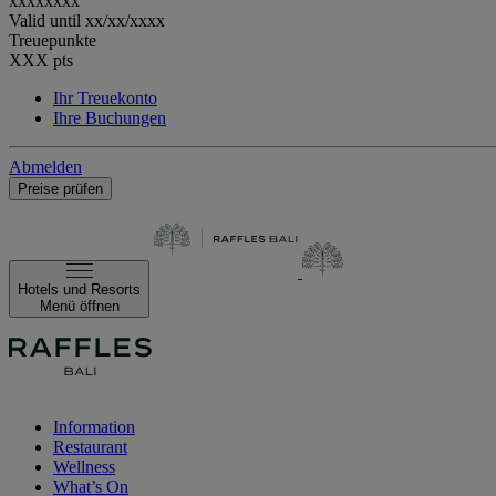
xxxxxxxx
Valid until
xx/xx/xxxx
Treuepunkte
XXX
pts
Ihr Treuekonto
Ihre Buchungen
Abmelden
Preise prüfen
Hotels und Resorts
Menü öffnen
Information
Restaurant
Wellness
What’s On