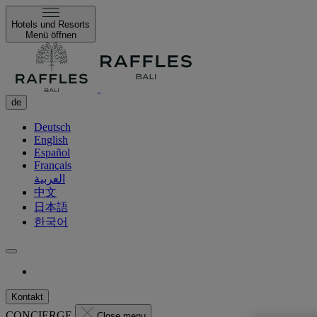
Hotels und Resorts
Menü öffnen
de
Deutsch
English
Español
Français
العربية
中文
日本語
한국어
Kontakt
CONCIERGE
Close menu