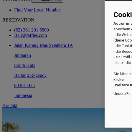
Find Your Local Number
Cook
RESERVATION
Accor und
speichern 
(62) 361 201 5800
- die Webs
Bali@raffles.com
(diese Coo
Jalan Karang Mas Sejahtera 1A
- die Funk
- die Besu
Jimbaran
- ein Profi
- Ihnen di
South Kuta
Sie können
Badung Regency
klicken.
80361 Bali
Weitere 
Unsere Par
Indonesia
Kontakt