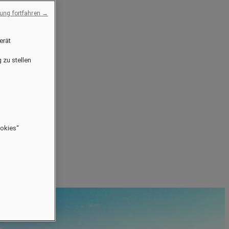
ng fortfahren →
erät
 zu stellen
ookies“