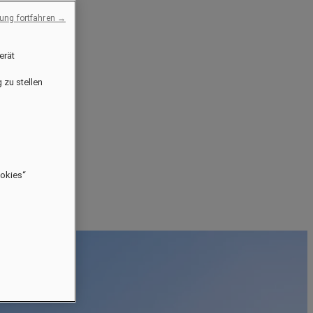
ng fortfahren →
erät
 zu stellen
ookies“