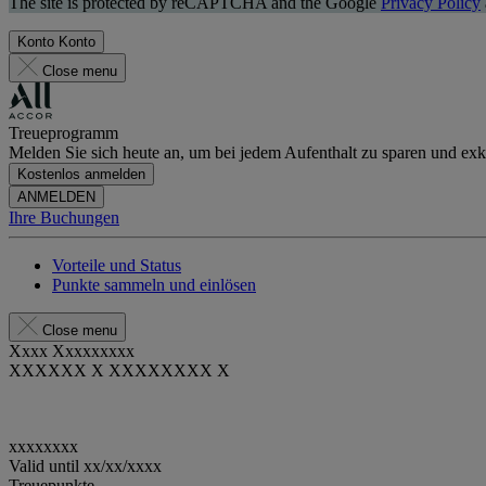
The site is protected by reCAPTCHA and the Google
Privacy Policy
Konto
Konto
Close menu
Treueprogramm
Melden Sie sich heute an, um bei jedem Aufenthalt zu sparen und exkl
Kostenlos anmelden
ANMELDEN
Ihre Buchungen
Vorteile und Status
Punkte sammeln und einlösen
Close menu
Xxxx Xxxxxxxxx
XXXXXX X XXXXXXXX X
xxxxxxxx
Valid until
xx/xx/xxxx
Treuepunkte