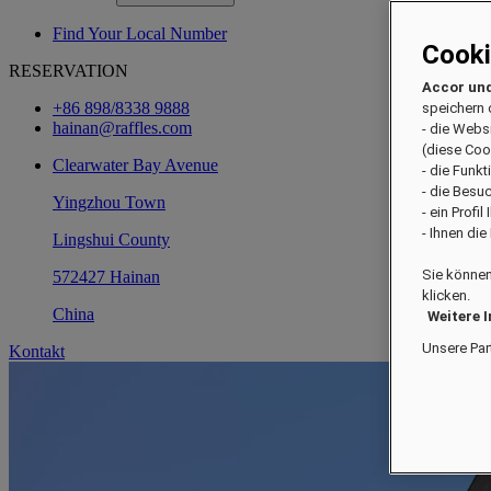
Find Your Local Number
Cook
RESERVATION
Accor und
+86 898/8338 9888
speichern 
hainan@raffles.com
- die Webs
(diese Coo
Clearwater Bay Avenue
- die Funk
- die Besu
Yingzhou Town
- ein Profi
- Ihnen di
Lingshui County
Sie können
572427 Hainan
klicken.
China
Weitere 
Unsere Par
Kontakt