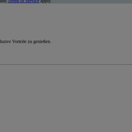
and
Terms of Service
apply.
usive Vorteile zu genießen.