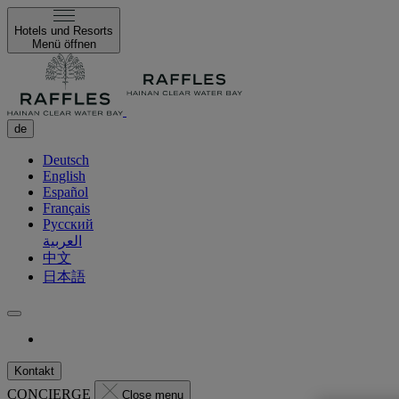
Hotels und Resorts
Menü öffnen
de
Deutsch
English
Español
Français
Русский
العربية
中文
日本語
Kontakt
CONCIERGE
Close menu