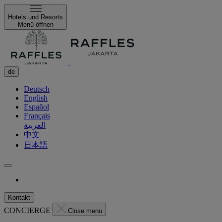
Hotels und Resorts
Menü öffnen
de
Deutsch
English
Español
Français
العربية
中文
日本語
Kontakt
CONCIERGE
Close menu