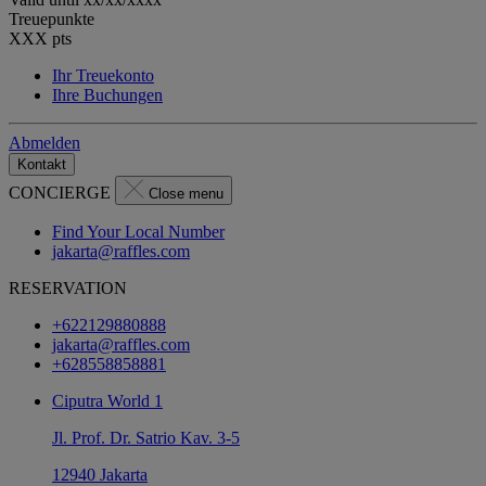
Treuepunkte
XXX
pts
Ihr Treuekonto
Ihre Buchungen
Abmelden
Kontakt
CONCIERGE
Close menu
Find Your Local Number
jakarta@raffles.com
RESERVATION
+622129880888
jakarta@raffles.com
+628558858881
Ciputra World 1
Jl. Prof. Dr. Satrio Kav. 3-5
12940 Jakarta