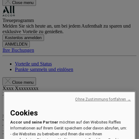
Close menu
Treueprogramm
Melden Sie sich heute an, um bei jedem Aufenthalt zu sparen und
exklusive Vorteile zu genießen.
Kostenlos anmelden
ANMELDEN
Ihre Buchungen
Vorteile und Status
Punkte sammeln und einlösen
Close menu
Xxxx Xxxxxxxxx
XXXXXX X XXXXXXXX X
Ohne Zustimmung fortfahren →
Cookies
xxxxxxxx
Valid until
xx/xx/xxxx
Accor und seine Partner
möchten auf den Websites Raffles
Treuepunkte
Informationen auf Ihrem Gerät speichern oder davon abrufen, um:
XXX
pts
- die Websites zu betreiben und Ihnen die von Ihnen