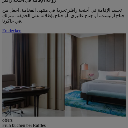
روعة الإقامة في أجنحة رافلز
تجسد الإقامة في أجنحة رافلز تجربةً في منتهى الفخامة. اجعل من
جناح آرتيست، أو جناح غاليري، أو جناح بإطلالة على الحديقة، منزلك
في جاكرتا.
Entdecken
offers
Früh buchen bei Raffles