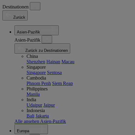
Destinationen
Zurück
Asien-Pazifik
Asien-Pazifik
Zurück zu Destinationen
China
Shenzhen
Hainan
Macau
Singapore
Singapore
Sentosa
Cambodia
Phnom Penh
Siem Reap
Philippines
Manila
India
Udaipur
Jaipur
Indonesia
Bali
Jakarta
Alle ansehen Asien-Pazifik
Europa