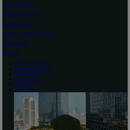
+622129880888
jakarta@raffles.com
Ciputra World 1
Jl. Prof. Dr. Satrio Kav. 3-5
12940 Jakarta
Indonesia
Reserve Your Stay
Manage Reservation
Get Directions
Explore Jakarta
Gift Cards
Contact Us