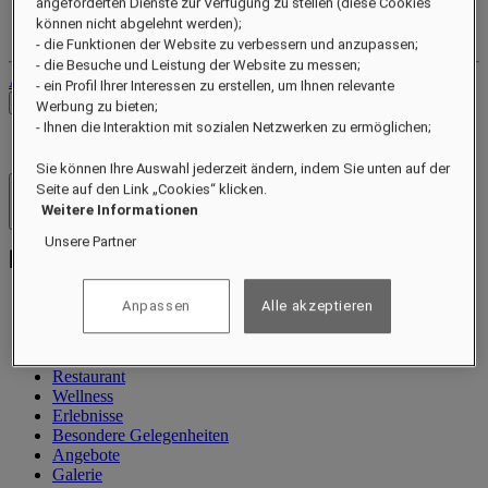
angeforderten Dienste zur Verfügung zu stellen (diese Cookies
Ihr Treuekonto
können nicht abgelehnt werden);
Ihre Buchungen
- die Funktionen der Website zu verbessern und anzupassen;
- die Besuche und Leistung der Website zu messen;
Abmelden
- ein Profil Ihrer Interessen zu erstellen, um Ihnen relevante
Preise prüfen
Werbung zu bieten;
- Ihnen die Interaktion mit sozialen Netzwerken zu ermöglichen;
Sie können Ihre Auswahl jederzeit ändern, indem Sie unten auf der
Seite auf den Link „Cookies“ klicken.
Hotels und Resorts
Weitere Informationen
Menü öffnen
Unsere Partner
Anpassen
Alle akzeptieren
Information
Zimmer und Suiten
Restaurant
Wellness
Erlebnisse
Besondere Gelegenheiten
Angebote
Galerie