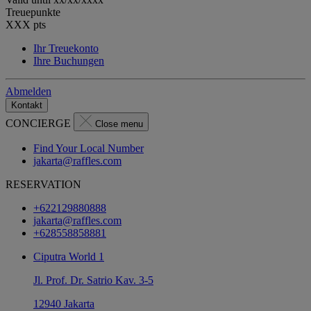
Treuepunkte
XXX
pts
Ihr Treuekonto
Ihre Buchungen
Abmelden
Kontakt
CONCIERGE
Close menu
Find Your Local Number
jakarta@raffles.com
RESERVATION
+622129880888
jakarta@raffles.com
+628558858881
Ciputra World 1
Jl. Prof. Dr. Satrio Kav. 3-5
12940 Jakarta