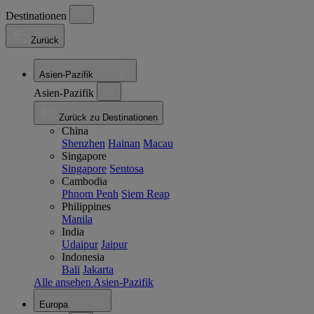
Destinationen
Zurück
Asien-Pazifik
Asien-Pazifik
Zurück zu Destinationen
China
Shenzhen
Hainan
Macau
Singapore
Singapore
Sentosa
Cambodia
Phnom Penh
Siem Reap
Philippines
Manila
India
Udaipur
Jaipur
Indonesia
Bali
Jakarta
Alle ansehen Asien-Pazifik
Europa