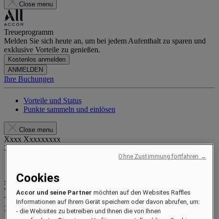
Close menu
Treueprogramm
Melden Sie sich heute an, um bei jedem Aufenthalt zu sparen und
exklusive Vorteile zu genießen.
Kostenlos anmelden
ANMELDEN
Ihre Buchungen
Vorteile und Status
Punkte sammeln und einlösen
Close menu
Xxxx Xxxxxxxxx
XXXXXX X XXXXXXXX X
Ohne Zustimmung fortfahren →
Cookies
xxxxxxxx
Valid until
xx/xx/xxxx
Accor und seine Partner
möchten auf den Websites Raffles
Treuepunkte
Informationen auf Ihrem Gerät speichern oder davon abrufen, um:
XXX
pts
- die Websites zu betreiben und Ihnen die von Ihnen