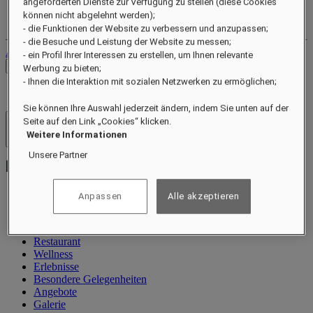
angeforderten Dienste zur Verfügung zu stellen (diese Cookies
Ihr Treuekonto
können nicht abgelehnt werden);
Ihre Buchungen
- die Funktionen der Website zu verbessern und anzupassen;
- die Besuche und Leistung der Website zu messen;
Abmelden
- ein Profil Ihrer Interessen zu erstellen, um Ihnen relevante
Preise prüfen
Werbung zu bieten;
- Ihnen die Interaktion mit sozialen Netzwerken zu ermöglichen;
Sie können Ihre Auswahl jederzeit ändern, indem Sie unten auf der
Seite auf den Link „Cookies“ klicken.
Hotels und Resorts
Weitere Informationen
Menü öffnen
Unsere Partner
Anpassen
Alle akzeptieren
Information
Zimmer und Suiten
Restaurant
Wellness
Erlebnisse
Besondere Gelegenheiten
Angebote
Galerie