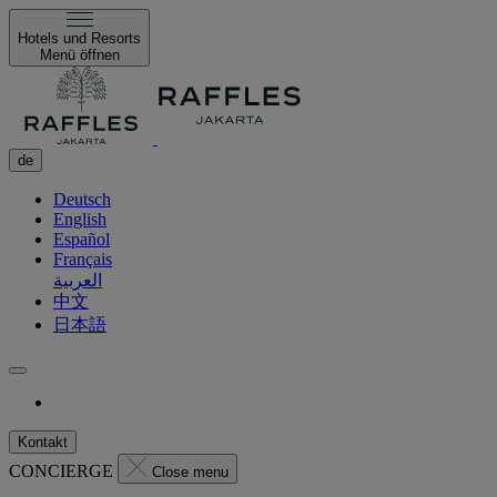
Hotels und Resorts
Menü öffnen
de
Deutsch
English
Español
Français
العربية
中文
日本語
Kontakt
CONCIERGE
Close menu