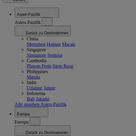
Asien-Pazifik
Asien-Pazifik
Zurück zu Destinationen
China
Shenzhen
Hainan
Macau
Singapore
Singapore
Sentosa
Cambodia
Phnom Penh
Siem Reap
Philippines
Manila
India
Udaipur
Jaipur
Indonesia
Bali
Jakarta
Alle ansehen Asien-Pazifik
Europa
Europa
Zurück zu Destinationen