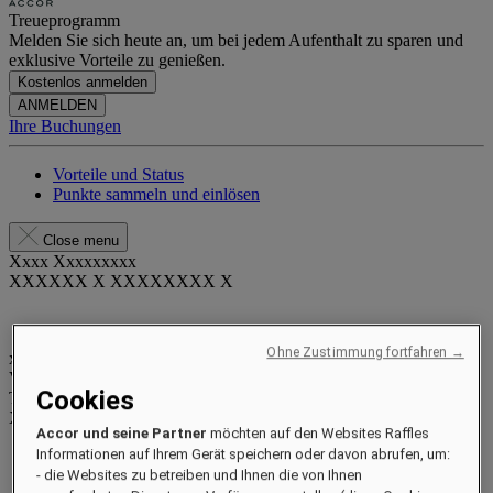
Treueprogramm
Melden Sie sich heute an, um bei jedem Aufenthalt zu sparen und
exklusive Vorteile zu genießen.
Kostenlos anmelden
ANMELDEN
Ihre Buchungen
Vorteile und Status
Punkte sammeln und einlösen
Close menu
Xxxx Xxxxxxxxx
XXXXXX X XXXXXXXX X
Ohne Zustimmung fortfahren →
xxxxxxxx
Valid until
xx/xx/xxxx
Cookies
Treuepunkte
XXX
pts
Accor und seine Partner
möchten auf den Websites Raffles
Ihr Treuekonto
Informationen auf Ihrem Gerät speichern oder davon abrufen, um:
Ihre Buchungen
- die Websites zu betreiben und Ihnen die von Ihnen