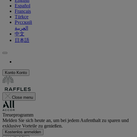
English
Español
Français
Türkçe
Русский
العربية
中文
日本語
Konto
Konto
Close menu
Treueprogramm
Melden Sie sich heute an, um bei jedem Aufenthalt zu sparen und
exklusive Vorteile zu genießen.
Kostenlos anmelden