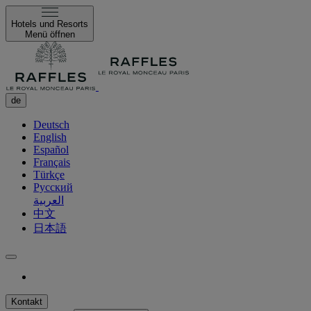
Hotels und Resorts
Menü öffnen
de
Deutsch
English
Español
Français
Türkçe
Русский
العربية
中文
日本語
Kontakt