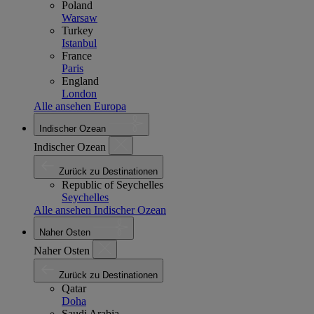
Poland
Warsaw
Turkey
Istanbul
France
Paris
England
London
Alle ansehen Europa
Indischer Ozean
Indischer Ozean
Zurück zu Destinationen
Republic of Seychelles
Seychelles
Alle ansehen Indischer Ozean
Naher Osten
Naher Osten
Zurück zu Destinationen
Qatar
Doha
Saudi Arabia