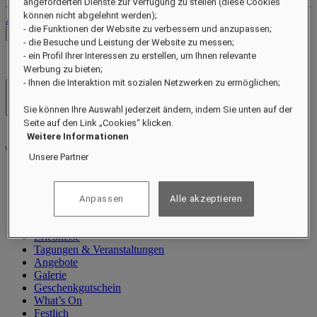
angeforderten Dienste zur Verfügung zu stellen (diese Cookies
können nicht abgelehnt werden);
Abmelden
- die Funktionen der Website zu verbessern und anzupassen;
Preise prüfen
- die Besuche und Leistung der Website zu messen;
- ein Profil Ihrer Interessen zu erstellen, um Ihnen relevante
Werbung zu bieten;
- Ihnen die Interaktion mit sozialen Netzwerken zu ermöglichen;
Hotels und Resorts
Menü öffnen
Sie können Ihre Auswahl jederzeit ändern, indem Sie unten auf der
Seite auf den Link „Cookies“ klicken.
Weitere Informationen
Unsere Partner
Information
Zimmer und Suiten
Anpassen
Alle akzeptieren
Restaurant
Spa & Wellness
Erlebnisse
Tagungen & Veranstaltungen
Angebote
Galerie
Geschenkgutschein
What’s On
Festlich