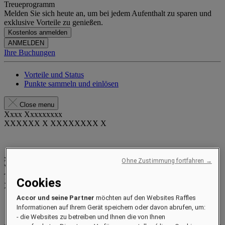
Treueprogramm
Melden Sie sich heute an, um bei jedem Aufenthalt zu sparen und
exklusive Vorteile zu genießen.
Kostenlos anmelden
ANMELDEN
Ihre Buchungen
Vorteile und Status
Punkte sammeln und einlösen
Close menu
Xxxx Xxxxxxxxx
XXXXXX X XXXXXXXX X
xxxxxxxx
Ohne Zustimmung fortfahren →
Valid until
xx/xx/xxxx
Treuepunkte
Cookies
XXX
pts
Accor und seine Partner
möchten auf den Websites Raffles
Ihr Treuekonto
Informationen auf Ihrem Gerät speichern oder davon abrufen, um:
Ihre Buchungen
- die Websites zu betreiben und Ihnen die von Ihnen