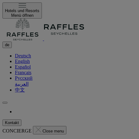
Hotels und Resorts
Menü öffnen
de
Deutsch
English
Español
Français
Русский
العربية
中文
Kontakt
CONCIERGE
Close menu