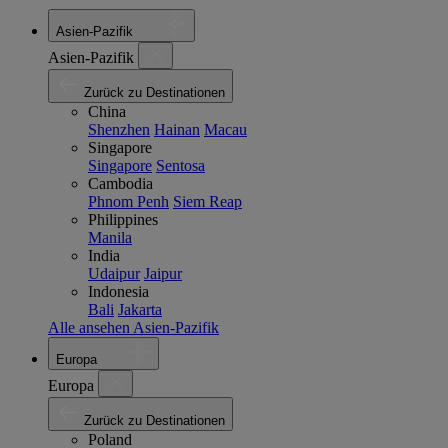
Asien-Pazifik
Asien-Pazifik
Zurück zu Destinationen
China
Shenzhen
Hainan
Macau
Singapore
Singapore
Sentosa
Cambodia
Phnom Penh
Siem Reap
Philippines
Manila
India
Udaipur
Jaipur
Indonesia
Bali
Jakarta
Alle ansehen Asien-Pazifik
Europa
Europa
Zurück zu Destinationen
Poland