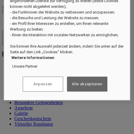
angeforderten Dienste zur Verfügung zu stellen (diese Cookies
Abmelden
können nicht abgelehnt werden);
Preise prüfen
- die Funktionen der Website zu verbessern und anzupassen;
- die Besuche und Leistung der Website zu messen;
- ein Profil Ihrer Interessen zu erstellen, um Ihnen relevante
Werbung zu bieten;
- Ihnen die Interaktion mit sozialen Netzwerken zu ermöglichen;
Hotels und Resorts
Menü öffnen
Sie können Ihre Auswahl jederzeit ändern, indem Sie unten auf der
Seite auf den Link „Cookies“ klicken.
Weitere Informationen
Unsere Partner
Information
Villen
Anpassen
Alle akzeptieren
Restaurant
Wellness
Erlebnisse
Besondere Gelegenheiten
Angebote
Galerie
Geschenkgutschein
Virtueller Rundgang