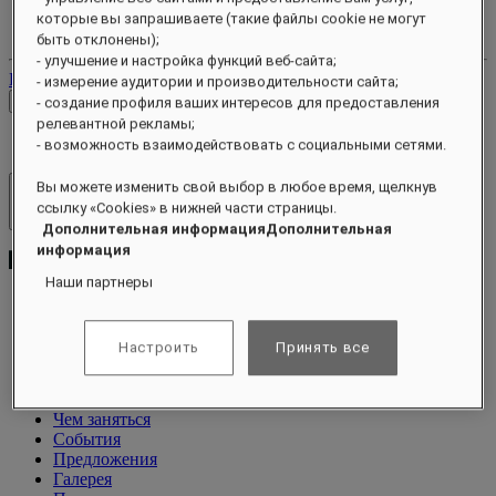
Ваш аккаунт лояльности
которые вы запрашиваете (такие файлы cookie не могут
Ваши бронирования
быть отклонены);
- улучшение и настройка функций веб-сайта;
Выйти
- измерение аудитории и производительности сайта;
Проверить тарифы
- создание профиля ваших интересов для предоставления
релевантной рекламы;
- возможность взаимодействовать с социальными сетями.
Вы можете изменить свой выбор в любое время, щелкнув
Отели и курорты
ссылку «Cookies» в нижней части страницы.
Открыть меню
Дополнительная информацияДополнительная
информация
Наши партнеры
О программе
Настроить
Принять все
Виллы
Питание
Велнес
Чем заняться
События
Предложения
Галерея