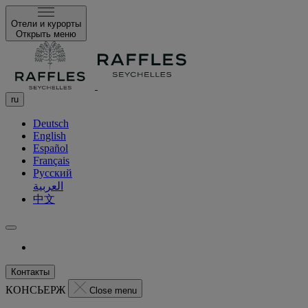
Отели и курорты
Открыть меню
ru
Deutsch
English
Español
Français
Русский
العربية
中文
Контакты
КОНСЬЕРЖ
Close menu