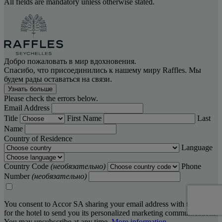
All fields are mandatory unless otherwise stated.
Добро пожаловать в мир вдохновения.
Спасибо, что присоединились к нашему миру Raffles. Мы
будем рады оставаться на связи.
Узнать больше
Please check the errors below.
Email Address
Title
First Name
Last
Name
Country of Residence
Language
Country Code
(необязательно)
Phone
Number
(необязательно)
You consent to Accor SA sharing your email address with the hotel,
for the hotel to send you its personalized marketing communications.
You may unsubscribe at any time.
More information