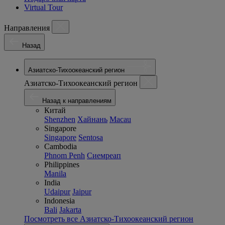
Virtual Tour
Направления
Назад
Азиатско-Тихоокеанский регион
Азиатско-Тихоокеанский регион
Назад к направлениям
Китай
Shenzhen
Хайнань
Macau
Singapore
Singapore
Sentosa
Cambodia
Phnom Penh
Сиемреап
Philippines
Manila
India
Udaipur
Jaipur
Indonesia
Bali
Jakarta
Посмотреть все Азиатско-Тихоокеанский регион