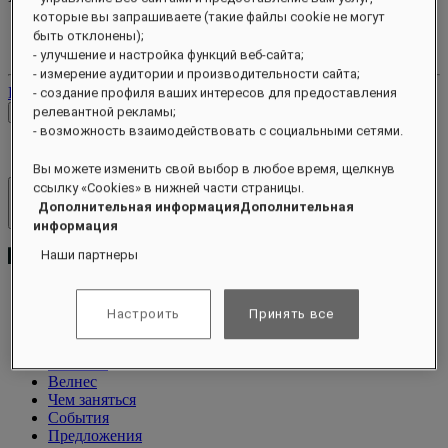
которые вы запрашиваете (такие файлы cookie не могут
Ваш аккаунт лояльности
быть отклонены);
Ваши бронирования
- улучшение и настройка функций веб-сайта;
- измерение аудитории и производительности сайта;
Выйти
- создание профиля ваших интересов для предоставления
релевантной рекламы;
Проверить тарифы
- возможность взаимодействовать с социальными сетями.
Вы можете изменить свой выбор в любое время, щелкнув
ссылку «Cookies» в нижней части страницы.
Отели и курорты
Дополнительная информацияДополнительная
Открыть меню
информация
Наши партнеры
Настроить
Принять все
О программе
Виллы
Питание
Велнес
Чем заняться
События
Предложения