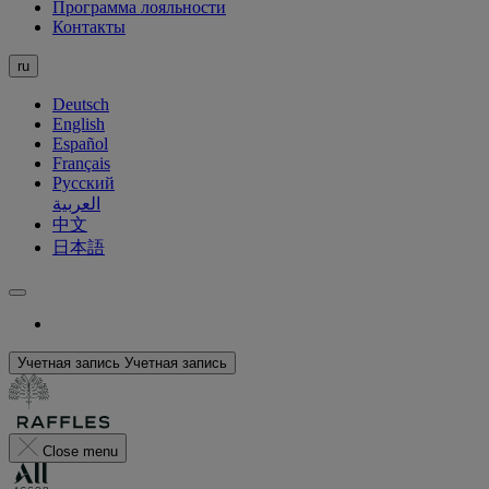
Программа лояльности
Контакты
ru
Deutsch
English
Español
Français
Русский
العربية
中文
日本語
Учетная запись
Учетная запись
Close menu