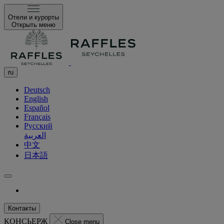
Отели и курорты
Открыть меню
ru
Deutsch
English
Español
Français
Русский
العربية
中文
日本語
Контакты
КОНСЬЕРЖ
Close menu