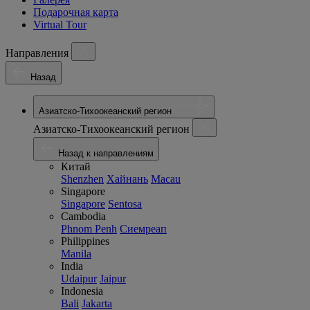
Подарочная карта
Virtual Tour
Направления
Назад
Азиатско-Тихоокеанский регион
Азиатско-Тихоокеанский регион
Назад к направлениям
Китай
Shenzhen
Хайнань
Macau
Singapore
Singapore
Sentosa
Cambodia
Phnom Penh
Сиемреап
Philippines
Manila
India
Udaipur
Jaipur
Indonesia
Bali
Jakarta