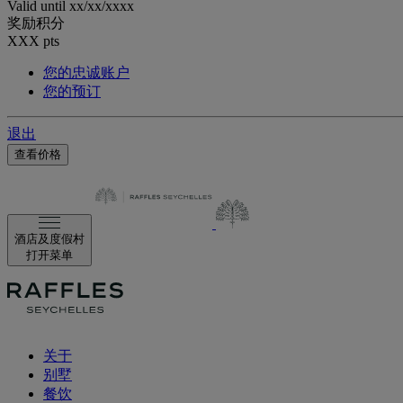
Valid until
xx/xx/xxxx
奖励积分
XXX
pts
您的忠诚账户
您的预订
退出
查看价格
酒店及度假村
打开菜单
关于
别墅
餐饮