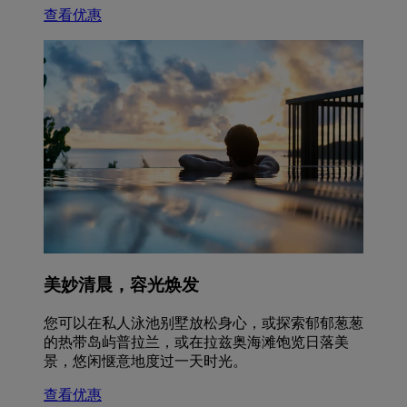
查看优惠
美妙清晨，容光焕发
您可以在私人泳池别墅放松身心，或探索郁郁葱葱
的热带岛屿普拉兰，或在拉兹奥海滩饱览日落美
景，悠闲惬意地度过一天时光。
查看优惠