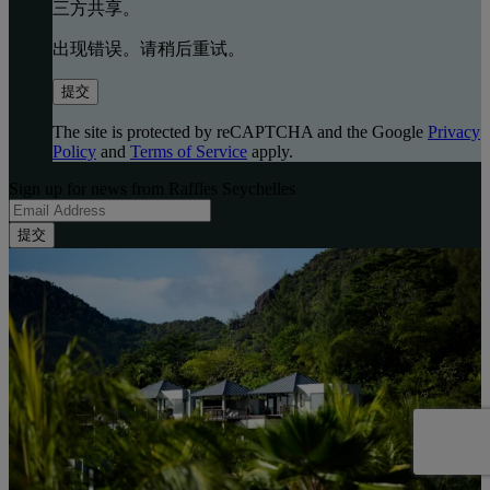
三方共享。
出现错误。请稍后重试。
提交
The site is protected by reCAPTCHA and the Google
Privacy
Policy
and
Terms of Service
apply.
Sign up for news from Raffles Seychelles
提交