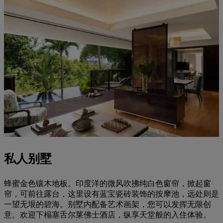
私人别墅
蜂蜜金色镶木地板。印度洋的微风吹拂纯白色窗帘，掀起窗
帘，可前往露台，这里设有蓝宝瓷砖装饰的按摩池，远处则是
一望无垠的碧海。别墅内配备艺术画架，您可以发挥无限创
意。欢迎下榻塞舌尔莱佛士酒店，纵享天堂般的入住体验。