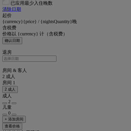
已应用最少入住晚数
清除日期
起价
{currency}{price} / {nightsQuantity}晚
含税费
价格以 {currency} 计（含税费）
确认日期
退房
房间 & 客人
2 成人
房间 1
2 成人
成人
2
儿童
0
+ 添加房间
查看价格