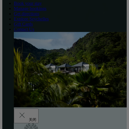
Book your stay
Manage bookings
Get directions
Explore Seychelles
Gift Cards
Contact Us
关闭