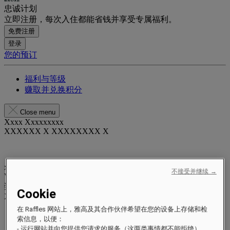
忠诚计划
立即注册，每次入住都能省钱并享受专属福利。
免费注册
登录
您的预订
福利与等级
赚取并兑换积分
Close menu
Xxxx Xxxxxxxxx
XXXXXX X XXXXXXXX X
xxxxxxxx
不接受并继续 →
Valid until
xx/xx/xxxx
奖励积分
Cookie
XXX
pts
在 Raffles 网站上，雅高及其合作伙伴希望在您的设备上存储和检
您的忠诚账户
索信息，以便：
您的预订
- 运行网站并向您提供您请求的服务（这两类事情都不能拒绝）