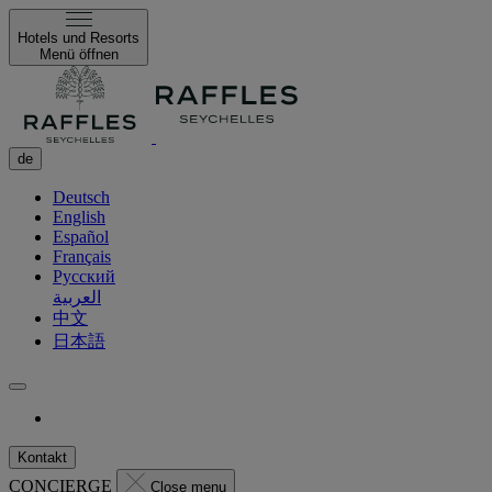
Hotels und Resorts
Menü öffnen
de
Deutsch
English
Español
Français
Русский
العربية
中文
日本語
Kontakt
CONCIERGE
Close menu