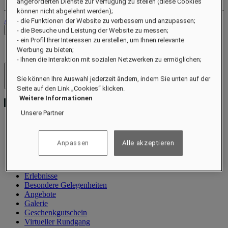
angeforderten Dienste zur Verfügung zu stellen (diese Cookies
können nicht abgelehnt werden);
Abmelden
- die Funktionen der Website zu verbessern und anzupassen;
Preise prüfen
- die Besuche und Leistung der Website zu messen;
- ein Profil Ihrer Interessen zu erstellen, um Ihnen relevante
Werbung zu bieten;
- Ihnen die Interaktion mit sozialen Netzwerken zu ermöglichen;
Hotels und Resorts
Sie können Ihre Auswahl jederzeit ändern, indem Sie unten auf der
Menü öffnen
Seite auf den Link „Cookies“ klicken.
Weitere Informationen
Unsere Partner
Information
Anpassen
Alle akzeptieren
Villen
Restaurant
Wellness
Erlebnisse
Besondere Gelegenheiten
Angebote
Galerie
Geschenkgutschein
Virtueller Rundgang