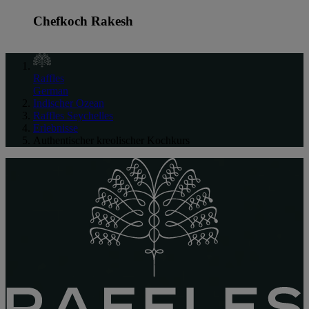
Chefkoch Rakesh
Raffles
German
Indischer Ozean
Raffles Seychelles
Erlebnisse
Authentischer kreolischer Kochkurs