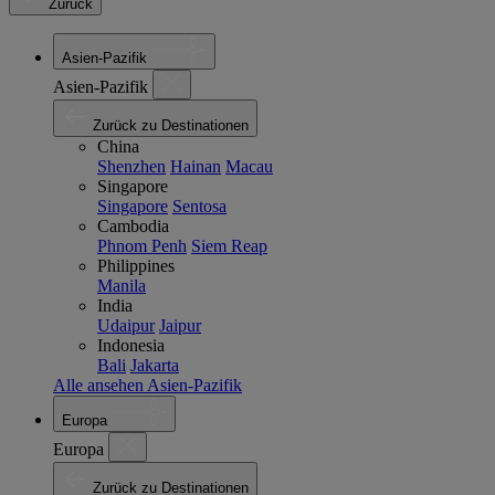
Zurück
Asien-Pazifik
Asien-Pazifik
Zurück zu Destinationen
China
Shenzhen
Hainan
Macau
Singapore
Singapore
Sentosa
Cambodia
Phnom Penh
Siem Reap
Philippines
Manila
India
Udaipur
Jaipur
Indonesia
Bali
Jakarta
Alle ansehen Asien-Pazifik
Europa
Europa
Zurück zu Destinationen