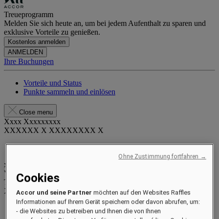
Treueprogramm
Melden Sie sich heute an, um bei jedem Aufenthalt zu sparen und
exklusive Vorteile zu genießen.
Kostenlos anmelden
ANMELDEN
Ihre Buchungen
Vorteile und Status
Punkte sammeln und einlösen
Close menu
Xxxx Xxxxxxxxx
XXXXXX X XXXXXXXX X
Ohne Zustimmung fortfahren →
xxxxxxxx
Valid until
xx/xx/xxxx
Cookies
Treuepunkte
XXX
pts
Accor und seine Partner
möchten auf den Websites Raffles
Informationen auf Ihrem Gerät speichern oder davon abrufen, um:
Ihr Treuekonto
- die Websites zu betreiben und Ihnen die von Ihnen
Ihre Buchungen