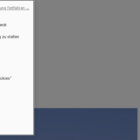
ng fortfahren →
erät
 zu stellen
ookies“