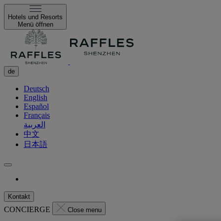
Hotels und Resorts
Menü öffnen
de
Deutsch
English
Español
Français
العربية
中文
日本語
Kontakt
CONCIERGE
Close menu