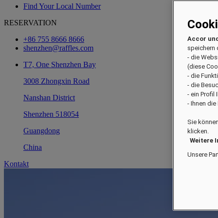
Find Your Local Number
Cook
RESERVATION
+86 755 8666 8666
Accor und
shenzhen@raffles.com
speichern 
- die Webs
T7, One Shenzhen Bay
(diese Coo
- die Funk
3008 Zhongxin Road
- die Besu
- ein Profi
Nanshan District
- Ihnen di
Shenzhen 518054
Sie können
Guangdong
klicken.
Weitere 
China
Unsere Par
Kontakt