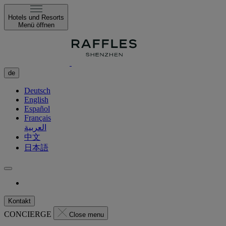
Hotels und Resorts
Menü öffnen
de
Deutsch
English
Español
Français
العربية
中文
日本語
Kontakt
CONCIERGE
Close menu