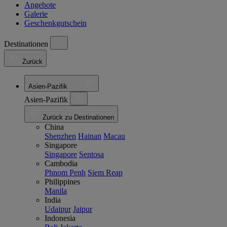
Angebote
Galerie
Geschenkgutschein
Destinationen
Zurück
Asien-Pazifik
Asien-Pazifik
Zurück zu Destinationen
China
Shenzhen
Hainan
Macau
Singapore
Singapore
Sentosa
Cambodia
Phnom Penh
Siem Reap
Philippines
Manila
India
Udaipur
Jaipur
Indonesia