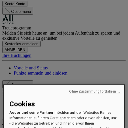
Konto
Konto
Close menu
Treueprogramm
Melden Sie sich heute an, um bei jedem Aufenthalt zu sparen und
exklusive Vorteile zu genießen.
Kostenlos anmelden
ANMELDEN
Ihre Buchungen
Vorteile und Status
Punkte sammeln und einlösen
Close menu
Xxxx Xxxxxxxxx
Ohne Zustimmung fortfahren →
XXXXXX X XXXXXXXX X
Cookies
Accor und seine Partner
möchten auf den Websites Raffles
xxxxxxxx
Informationen auf Ihrem Gerät speichern oder davon abrufen, um:
Valid until
xx/xx/xxxx
- die Websites zu betreiben und Ihnen die von Ihnen
Treuepunkte