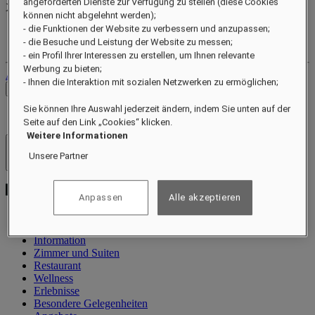
angeforderten Dienste zur Verfügung zu stellen (diese Cookies
XXX
pts
können nicht abgelehnt werden);
- die Funktionen der Website zu verbessern und anzupassen;
Ihr Treuekonto
- die Besuche und Leistung der Website zu messen;
Ihre Buchungen
- ein Profil Ihrer Interessen zu erstellen, um Ihnen relevante
Werbung zu bieten;
Abmelden
- Ihnen die Interaktion mit sozialen Netzwerken zu ermöglichen;
Preise prüfen
Sie können Ihre Auswahl jederzeit ändern, indem Sie unten auf der
Seite auf den Link „Cookies“ klicken.
Weitere Informationen
Hotels und Resorts
Unsere Partner
Menü öffnen
Anpassen
Alle akzeptieren
Information
Zimmer und Suiten
Restaurant
Wellness
Erlebnisse
Besondere Gelegenheiten