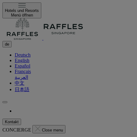
Hotels und Resorts
Menü öffnen
de
Deutsch
English
Español
Français
العربية
中文
日本語
Kontakt
CONCIERGE
Close menu