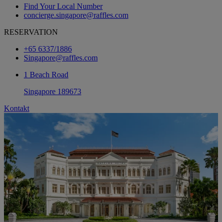
Find Your Local Number
concierge.singapore@raffles.com
RESERVATION
+65 6337/1886
Singapore@raffles.com
1 Beach Road
Singapore 189673
Kontakt