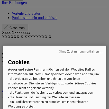
Ihre Buchungen
Vorteile und Status
Punkte sammeln und einlösen
Close menu
Xxxx Xxxxxxxxx
XXXXXX X XXXXXXXX X
Ohne Zustimmung fortfahren →
xxxxxxxx
Valid until
xx/xx/xxxx
Cookies
Treuepunkte
XXX
pts
Accor und seine Partner
möchten auf den Websites Raffles
Informationen auf Ihrem Gerät speichern oder davon abrufen, um:
Ihr Treuekonto
- die Websites zu betreiben und Ihnen die von Ihnen
Ihre Buchungen
angeforderten Dienste zur Verfügung zu stellen (diese Cookies
können nicht abgelehnt werden);
Abmelden
- die Funktionen der Website zu verbessern und anzupassen;
Preise prüfen
- die Besuche und Leistung der Website zu messen;
- ein Profil Ihrer Interessen zu erstellen, um Ihnen relevante
Werbung zu bieten;