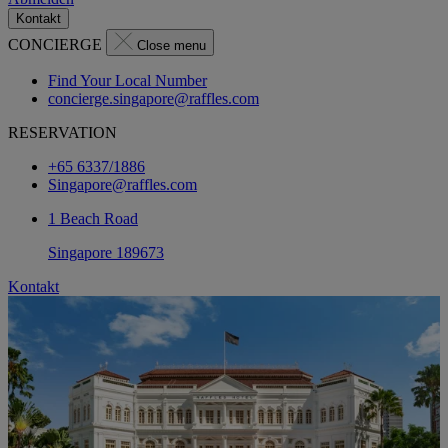
Kontakt
CONCIERGE
Close menu
Find Your Local Number
concierge.singapore@raffles.com
RESERVATION
+65 6337/1886
Singapore@raffles.com
1 Beach Road
Singapore 189673
Kontakt