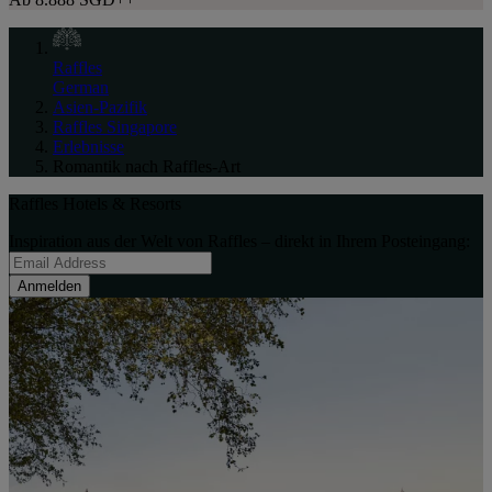
Raffles
German
Asien-Pazifik
Raffles Singapore
Erlebnisse
Romantik nach Raffles-Art
Raffles Hotels & Resorts
Inspiration aus der Welt von Raffles – direkt in Ihrem Posteingang:
Anmelden