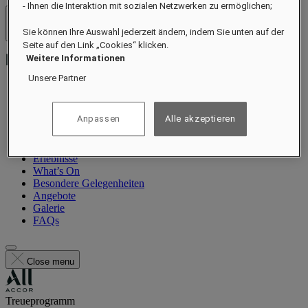
- Ihnen die Interaktion mit sozialen Netzwerken zu ermöglichen;
Hotels und Resorts
Sie können Ihre Auswahl jederzeit ändern, indem Sie unten auf der
Menü öffnen
Seite auf den Link „Cookies“ klicken.
Weitere Informationen
Unsere Partner
Information
Anpassen
Alle akzeptieren
Suiten
Restaurant
Wellness
Erlebnisse
What’s On
Besondere Gelegenheiten
Angebote
Galerie
FAQs
Close menu
Treueprogramm