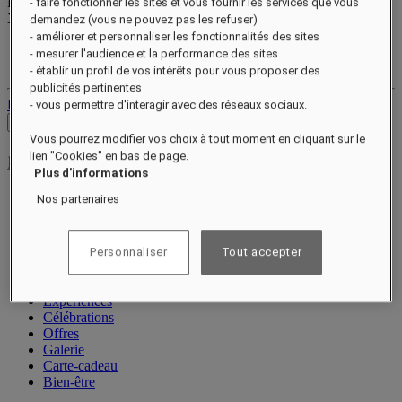
Points de récompense
- faire fonctionner les sites et vous fournir les services que vous
XXX
pts
demandez (vous ne pouvez pas les refuser)
- améliorer et personnaliser les fonctionnalités des sites
Votre compte fidélité
- mesurer l'audience et la performance des sites
Vos réservations
- établir un profil de vos intérêts pour vous proposer des
publicités pertinentes
Déconnexion
- vous permettre d'interagir avec des réseaux sociaux.
Voir les tarifs
Vous pourrez modifier vos choix à tout moment en cliquant sur le
lien "Cookies" en bas de page.
Plus d'informations
Nos partenaires
À propos
Chambres et suites
Restauration
Personnaliser
Tout accepter
Spa Guerlain
Bien-être
Expériences
Célébrations
Offres
Galerie
Carte-cadeau
Bien-être