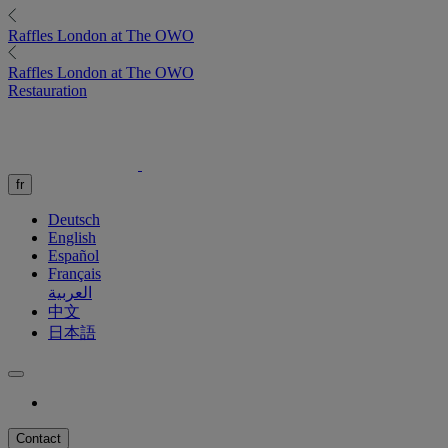
Raffles
London at The OWO
Raffles
London at The OWO
Restauration
fr
Deutsch
English
Español
Français
العربية
中文
日本語
Contact