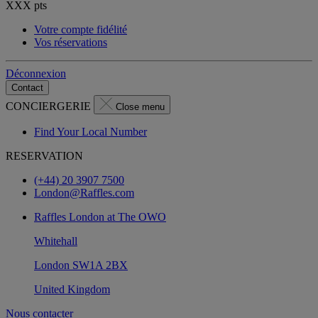
XXX
pts
Votre compte fidélité
Vos réservations
Déconnexion
Contact
CONCIERGERIE
Close menu
Find Your Local Number
RESERVATION
(+44) 20 3907 7500
London@Raffles.com
Raffles London at The OWO
Whitehall
London SW1A 2BX
United Kingdom
Nous contacter