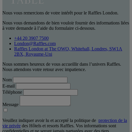
Nous vous remercions de votre intérêt pour le Raffles London.
Nous vous demandons de bien vouloir fournir des informations liées
à votre demande à l’aide du formulaire ci-dessous.
+44 20 3907 7500
London@Raffles.com
Raffles London at The OWO, Whitehall, Londres, SW1A
2BX, Royaume-Uni
Nous sommes heureux de vous accueillir dans l’univers Raffles.
Nous attendons votre retour avec impatience.
Nom
E-mail
Téléphone
Message
Veuillez indiquer avoir lu et accepté la politique de
protection de la
vie privée
des Hôtels et resorts Raffles. Vos informations sont
confidentielles et ne seront jamais partagées avec des tiers.