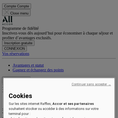
Compte
Compte
Close menu
Programme de fidélité
Inscrivez-vous dès aujourd’hui pour économiser à chaque séjour et
profiter d’avantages exclusifs.
Inscription gratuite
CONNEXION
Vos réservations
Avantages et statut
Gagnez et échangez des points
Close menu
Continuer sans accepter →
Xxxx Xxxxxxxxx
XXXXXX X XXXXXXXX X
Cookies
Sur les sites internet Raffles,
Accor et ses partenaires
souhaitent stocker ou accéder à des informations sur votre
xxxxxxxx
Valid until
xx/xx/xxxx
terminal pour :