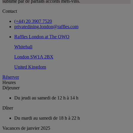
sublimé par de parfaits accords mets-vins.
Contact
(+44) 20 3907 7520
privatedining.london@raffles.com
Raffles London at The OWO
Whitehall
London SW1A 2BX
United Kingdom
Réserver
Heures
Déjeuner
Du jeudi au samedi
de 12 h à 14 h
Dîner
Du mardi au samedi
de 18 h à 22 h
Vacances de janvier 2025