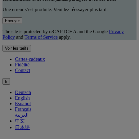
Une erreur s’est produite. Veuillez réessayer plus tard.
Envoyer
The site is protected by reCAPTCHA and the Google
Privacy
Policy
and
Terms of Service
apply.
Voir les tarifs
Cartes-cadeaux
Fidélité
Contact
fr
Deutsch
English
Español
Français
العربية
中文
日本語