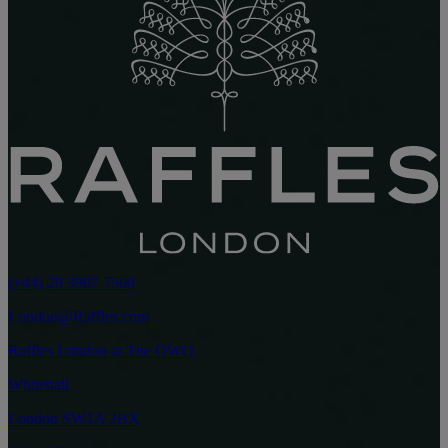
(+44) 20 3907 7500
London@Raffles.com
Raffles London at The OWO
Whitehall
London SW1A 2BX