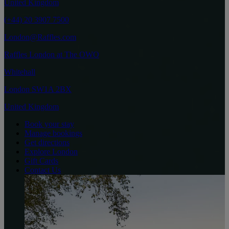
United Kingdom
(+44) 20 3907 7500
London@Raffles.com
Raffles London at The OWO
Whitehall
London SW1A 2BX
United Kingdom
Book your stay
Manage bookings
Get directions
Explore London
Gift Cards
Contact Us