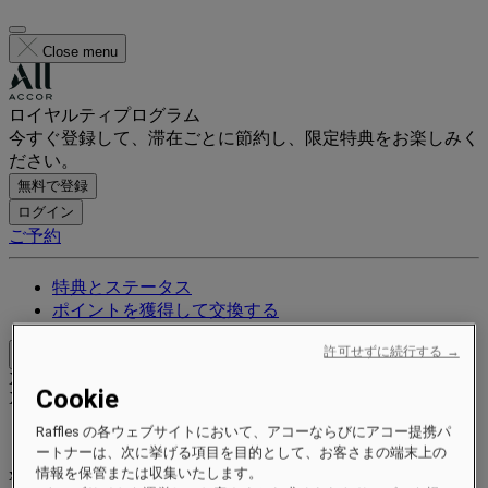
Close menu
ロイヤルティプログラム
今すぐ登録して、滞在ごとに節約し、限定特典をお楽しみく
ださい。
無料で登録
ログイン
ご予約
特典とステータス
ポイントを獲得して交換する
許可せずに続行する →
Close menu
Xxxx Xxxxxxxxx
Cookie
XXXXXX X XXXXXXXX X
Raffles の各ウェブサイトにおいて、アコーならびにアコー提携パ
ートナーは、次に挙げる項目を目的として、お客さまの端末上の
xxxxxxxx
情報を保管または収集いたします。