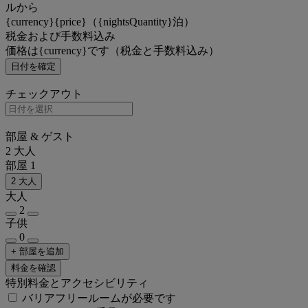
ルから
{currency}{price}（{nightsQuantity}泊）
税金および手数料込み
価格は{currency}です（税金と手数料込み）
日付を確定
チェックアウト
部屋 & ゲスト
2 大人
部屋 1
2 大人
大人
2
子供
0
+ 部屋を追加
料金を確認
特別料金とアクセシビリティ
バリアフリールームが必要です