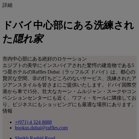
詳細
ドバイ中心部にある洗練され
た
隠れ家
市内中心部にある絶好のロケーション
エジプトの美学にインスパイアされた驚愕の建造物である5
つ星ホテルのRaffles Dubai（ラッフルズ ドバイ）は、都心の
贅沢な空間、非の打ちどころのないサービス、洗練されたア
ジアンスタイルを皆さまにご提供いたします。ドバイ国際空
港から車で15分。壮大なカーン・ムルジャン・スークやコン
ベンションセンターにも近く、ワフィ・モールに隣接してお
り、ビジネスにもショッピングにも最適な場所にあります。
情報
+(971) 4 324 8888
bookus.dubai@raffles.com
Sheikh Rashid Road