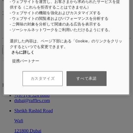
Valid until
xx/xx/xxxx
- ウェブサイトを運営し、お客さまから求められたサービスを提
リワードポイント
供する（これらを拒否することはできません）
XXX
pts
- ウェブサイトの機能を強化およびカスタマイズする
- ウェブサイトの閲覧者およびパフォーマンスを分析する
ロイヤルティアカウント
- ご興味の対象を分析して関連のある広告を表示する
ご予約
- ソーシャルネットワークをご利用いただけるようにする。
選択した内容は、ページ下部にある「Cookie」のリンクをクリッ
ログアウト
クするといつでも変更できます。
お問い合わせ
さらに詳しく
コンシェルジュ
Close menu
提携パートナー
Find Your Local Number
concierge.dubai@Raffles.com
カスタマイズ
すべて承諾
RESERVATION
+(971) 4 324 8888
dubai@raffles.com
Sheikh Rashid Road
Wafi
121800 Dubai