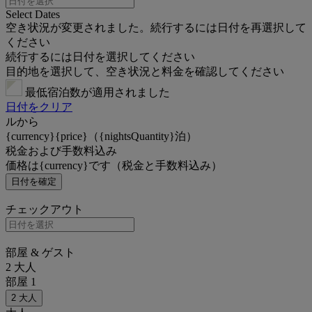
Select Dates
空き状況が変更されました。続行するには日付を再選択して
ください
続行するには日付を選択してください
目的地を選択して、空き状況と料金を確認してください
最低宿泊数が適用されました
日付をクリア
ルから
{currency}{price}（{nightsQuantity}泊）
税金および手数料込み
価格は{currency}です（税金と手数料込み）
日付を確定
チェックアウト
部屋 & ゲスト
2 大人
部屋 1
2 大人