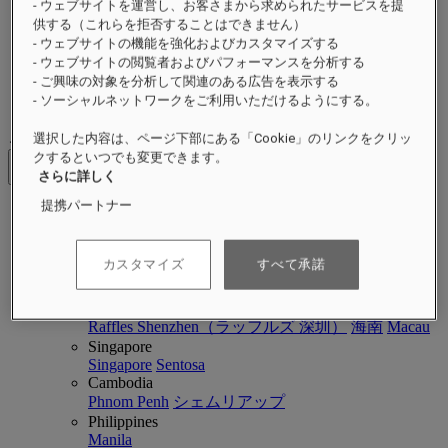
- ウェブサイトを運営し、お客さまから求められたサービスを提
イベント
供する（これらを拒否することはできません）
ラッフルズの持続可能性
- ウェブサイトの機能を強化およびカスタマイズする
近日オープン
- ウェブサイトの閲覧者およびパフォーマンスを分析する
詳細
- ご興味の対象を分析して関連のある広告を表示する
マガジン
- ソーシャルネットワークをご利用いただけるようにする。
ご滞在先
選択した内容は、ページ下部にある「Cookie」のリンクをクリッ
クするといつでも変更できます。
戻る
さらに詳しく
提携パートナー
アジア太平洋
アジア太平洋
Close menu
カスタマイズ
すべて承諾
ご滞在先に戻る
China
Raffles Shenzhen（ラッフルズ 深圳）
海南
Macau
Singapore
Singapore
Sentosa
Cambodia
Phnom Penh
シェムリアップ
Philippines
Manila