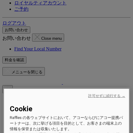
ロイヤルティアカウント
ご予約
ログアウト
お問い合わせ
お問い合わせ
Close menu
Find Your Local Number
料金を確認
メニューを閉じる
許可せずに続行する →
ご滞在先
Cookie
ホテル＆リゾート
レジデンス
Raffles の各ウェブサイトにおいて、アコーならびにアコー提携パ
エクスペリエンス
ートナーは、次に挙げる項目を目的として、お客さまの端末上の
情報を保管または収集いたします。
キャンペーン