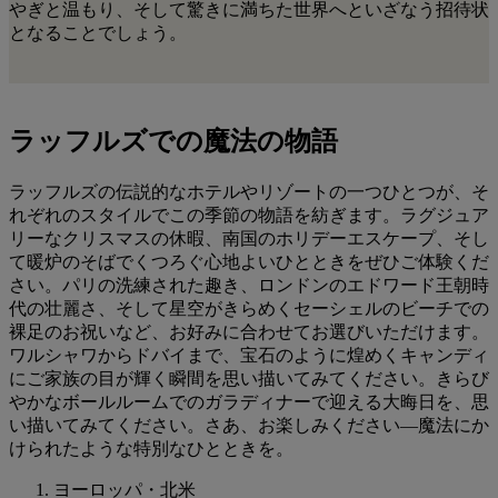
やぎと温もり、そして驚きに満ちた世界へといざなう招待状
となることでしょう。
ラッフルズでの魔法の物語
ラッフルズの伝説的なホテルやリゾートの一つひとつが、そ
れぞれのスタイルでこの季節の物語を紡ぎます。ラグジュア
リーなクリスマスの休暇、南国のホリデーエスケープ、そし
て暖炉のそばでくつろぐ心地よいひとときをぜひご体験くだ
さい。パリの洗練された趣き、ロンドンのエドワード王朝時
代の壮麗さ、そして星空がきらめくセーシェルのビーチでの
裸足のお祝いなど、お好みに合わせてお選びいただけます。
ワルシャワからドバイまで、宝石のように煌めくキャンディ
にご家族の目が輝く瞬間を思い描いてみてください。きらび
やかなボールルームでのガラディナーで迎える大晦日を、思
い描いてみてください。さあ、お楽しみください―魔法にか
けられたような特別なひとときを。
ヨーロッパ・北米