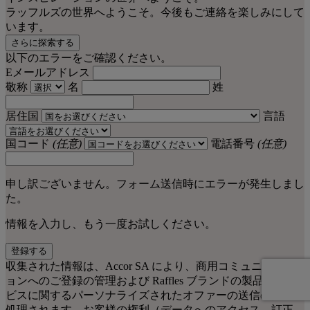
ラッフルズの世界へようこそ。今後もご連絡を楽しみにして
います。
さらに探索する
以下のエラーをご確認ください。
Eメールアドレス
敬称
名
姓
居住国
言語
国コード
(任意)
電話番号
(任意)
申し訳ございません。フォーム送信時にエラーが発生しまし
た。
情報を入力し、もう一度お試しください。
登録する
収集された情報は、Accor SA により、商用コミュニケーシ
ョンへのご登録の管理および Raffles ブランドの製品・サー
ビスに関するパーソナライズされたオファーの送信のために
処理されます。お客様の権利（データへのアクセス、訂正、